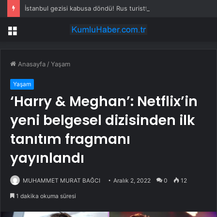
İstanbul gezisi kabusa döndü! Rus turistten “Welcome to Türkiye” göndermesi
Menü
Anasayfa
/
Yaşam
Yaşam
‘Harry & Meghan’: Netflix’in
yeni belgesel dizisinden ilk
tanıtım fragmanı
yayınlandı
MUHAMMET MURAT BAĞCI
Aralık 2, 2022
0
12
1 dakika okuma süresi