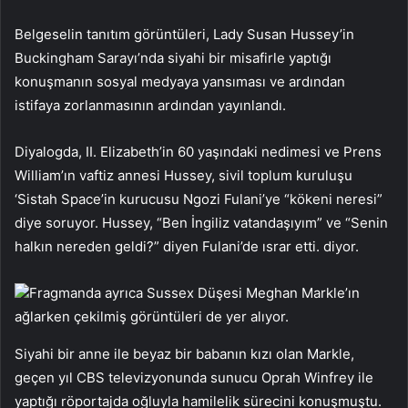
Belgeselin tanıtım görüntüleri, Lady Susan Hussey’in
Buckingham Sarayı’nda siyahi bir misafirle yaptığı
konuşmanın sosyal medyaya yansıması ve ardından
istifaya zorlanmasının ardından yayınlandı.
Diyalogda, II. Elizabeth’in 60 yaşındaki nedimesi ve Prens
William’ın vaftiz annesi Hussey, sivil toplum kuruluşu
‘Sistah Space’in kurucusu Ngozi Fulani’ye “kökeni neresi”
diye soruyor. Hussey, “Ben İngiliz vatandaşıyım” ve “Senin
halkın nereden geldi?” diyen Fulani’de ısrar etti. diyor.
Fragmanda ayrıca Sussex Düşesi Meghan Markle’ın
ağlarken çekilmiş görüntüleri de yer alıyor.
Siyahi bir anne ile beyaz bir babanın kızı olan Markle,
geçen yıl CBS televizyonunda sunucu Oprah Winfrey ile
yaptığı röportajda oğluyla hamilelik sürecini konuşmuştu.