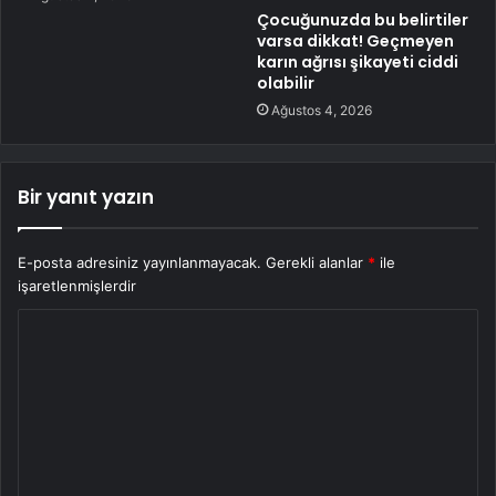
Çocuğunuzda bu belirtiler
varsa dikkat! Geçmeyen
karın ağrısı şikayeti ciddi
olabilir
Ağustos 4, 2026
Bir yanıt yazın
E-posta adresiniz yayınlanmayacak.
Gerekli alanlar
*
ile
işaretlenmişlerdir
Y
o
r
u
m
*