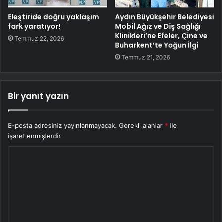
Eleştiride doğru yaklaşım
Aydın Büyükşehir Belediyesi
fark yaratıyor!
Mobil Ağız ve Diş Sağlığı
Klinikleri’ne Efeler, Çine ve
Temmuz 22, 2026
Buharkent’te Yoğun İlgi
Temmuz 21, 2026
Bir yanıt yazın
E-posta adresiniz yayınlanmayacak.
Gerekli alanlar
*
ile
işaretlenmişlerdir
Y
o
r
u
m