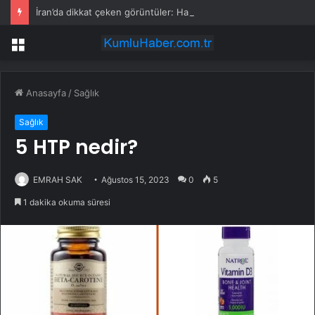
İran’da dikkat çeken görüntüler: Halk sahilde silahlarla devriye atıyor
Menü
Anasayfa
/
Sağlık
Sağlık
5 HTP nedir?
EMRAH SAK
Ağustos 15, 2023
0
5
1 dakika okuma süresi