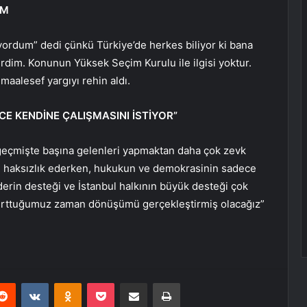
UM
iyordum” dedi çünkü Türkiye’de herkes biliyor ki bana
verdim. Konunun Yüksek Seçim Kurulu ile ilgisi yoktur.
maalesef yargıyı rehin aldı.
E KENDİNE ÇALIŞMASINI İSTİYOR”
geçmişte başına gelenleri yapmaktan daha çok zevk
ce haksızlık ederken, hukukun ve demokrasinin sadece
iderin desteği ve İstanbul halkının büyük desteği çok
oturttuğumuz zaman dönüşümü gerçekleştirmiş olacağız”
erest
Reddit
VKontakte
Odnoklassniki
Pocket
E-Posta ile paylaş
Yazdır