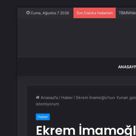
TBMM’de K
Cuma, Ağustos 7 2026
Son Dakika Haberleri
ANASAY
Anasayfa
/
Haber
/
Ekrem İmamoğlu’nun Yunan gazet
istemiyorum
Haber
Ekrem İmamoğl