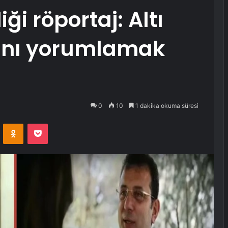
ği röportaj: Altı
ını yorumlamak
0
10
1 dakika okuma süresi
VKontakte
Odnoklassniki
Pocket