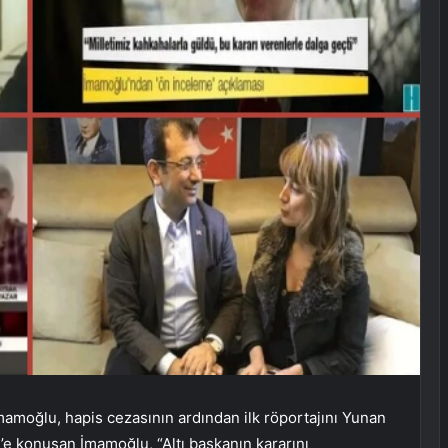
amoğlu, hapis cezasının ardından ilk röportajını Yunan
s’e konuşan İmamoğlu, “Altı başkanın kararını