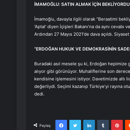
İMAMOĞLU: SATIN ALMAK İÇİN BEKLİYORD
İmamoğlu, davayla ilgili olarak “Beraatimi bekl
‘Aptal’ diyen İçişleri Bakanı’na da aynı cevabı 
Ardından 27 Mayıs 2021’de dava açıldı. Siyaset 
“ERDOĞAN HUKUK VE DEMOKRASİNİN SADEC
Buradaki asıl mesele şu ki, Erdoğan hepimize 
alıyor gibi görünüyor. Muhaliflerine son dere
kendisine işlemesini istiyor. Davetimizde altı l
değerliydi. Seçimi kazanıp Türkiye’yi rayına 
dedi.
Facebook
Twitter
LinkedIn
Tumblr
Pint
Paylaş