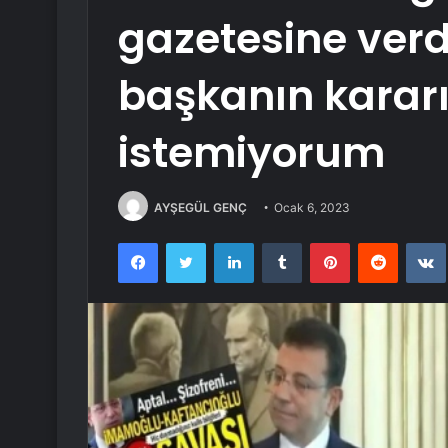
gazetesine verdi
başkanın karar
istemiyorum
AYŞEGÜL GENÇ
Ocak 6, 2023
Facebook
Twitter
LinkedIn
Tumblr
Pinterest
Reddit