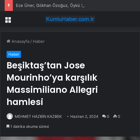
Ece Üner, Gökhan Özoğuz, Öykü Serter’in savunmaları aynı
Menü
Anasayfa
/
Haber
Haber
Beşiktaş’tan Jose
Mourinho’ya karşılık
Massimiliano Allegri
hamlesi
MEHMET HAZBİN KAZBEK
Haziran 2, 2024
0
0
1 dakika okuma süresi