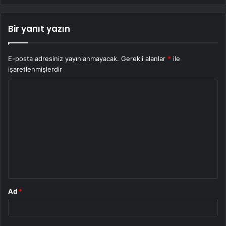
Bir yanıt yazın
E-posta adresiniz yayınlanmayacak.
Gerekli alanlar
*
ile
işaretlenmişlerdir
Y
o
r
u
m
*
Ad
*