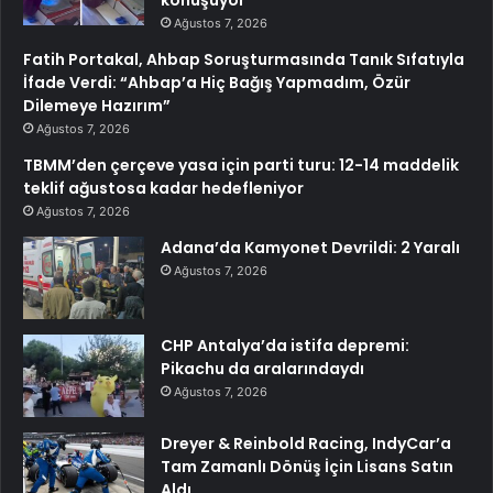
konuşuyor
Ağustos 7, 2026
Fatih Portakal, Ahbap Soruşturmasında Tanık Sıfatıyla
İfade Verdi: “Ahbap’a Hiç Bağış Yapmadım, Özür
Dilemeye Hazırım”
Ağustos 7, 2026
TBMM’den çerçeve yasa için parti turu: 12-14 maddelik
teklif ağustosa kadar hedefleniyor
Ağustos 7, 2026
Adana’da Kamyonet Devrildi: 2 Yaralı
Ağustos 7, 2026
CHP Antalya’da istifa depremi:
Pikachu da aralarındaydı
Ağustos 7, 2026
Dreyer & Reinbold Racing, IndyCar’a
Tam Zamanlı Dönüş İçin Lisans Satın
Aldı