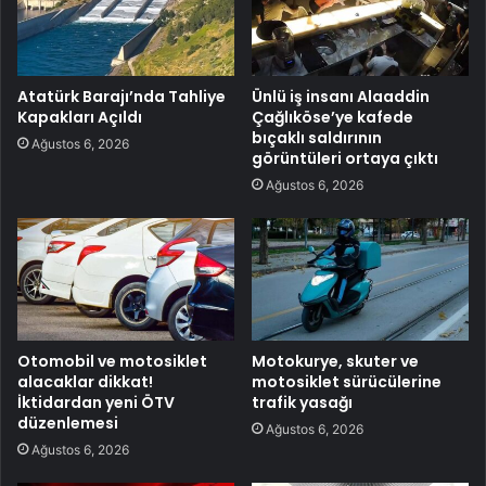
Atatürk Barajı’nda Tahliye
Ünlü iş insanı Alaaddin
Kapakları Açıldı
Çağlıköse’ye kafede
bıçaklı saldırının
Ağustos 6, 2026
görüntüleri ortaya çıktı
Ağustos 6, 2026
Otomobil ve motosiklet
Motokurye, skuter ve
alacaklar dikkat!
motosiklet sürücülerine
İktidardan yeni ÖTV
trafik yasağı
düzenlemesi
Ağustos 6, 2026
Ağustos 6, 2026