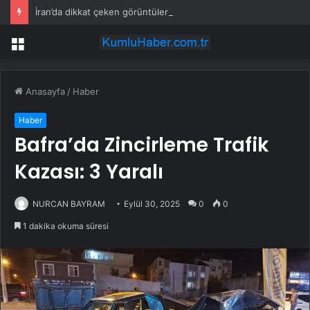
İran’da dikkat çeken görüntüler: Halk sahilde silahlarla devriye atıyor
Menü
Anasayfa
/
Haber
Haber
Bafra’da Zincirleme Trafik
Kazası: 3 Yaralı
NURCAN BAYRAM
Eylül 30, 2025
0
0
1 dakika okuma süresi