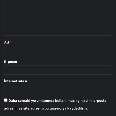
r
u
m
*
Ad
*
E-posta
*
İnternet sitesi
Daha sonraki yorumlarımda kullanılması için adım, e-posta
adresim ve site adresim bu tarayıcıya kaydedilsin.