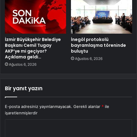
İzmir Büyükşehir Belediye
İnegöl protokolü
Başkanı Cemil Tugay
bayramlaşma töreninde
AKP’ye mi geçiyor?
buluştu
Açıklama geldi…
Ağustos 6, 2026
Ağustos 6, 2026
Bir yanıt yazın
E-posta adresiniz yayınlanmayacak.
Gerekli alanlar
*
ile
işaretlenmişlerdir
Y
o