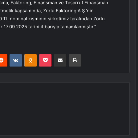
ralama, Faktoring, Finansman ve Tasarruf Finansman
etmelik kapsamında, Zorlu Faktoring A.Ş.’nin
TL nominal kısmının şirketimiz tarafından Zorlu
r 17.09.2025 tarihi itibarıyla tamamlanmıştır.”
erest
Reddit
VKontakte
Odnoklassniki
Pocket
E-Posta ile paylaş
Yazdır