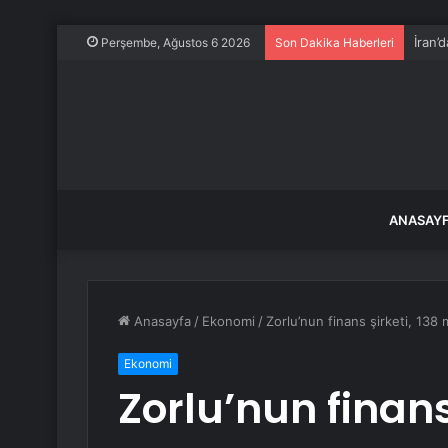
İran’
Perşembe, Ağustos 6 2026
Son Dakika Haberleri
ANASAY
Anasayfa
/
Ekonomi
/
Zorlu’nun finans şirketi, 138 m
Ekonomi
Zorlu’nun finans