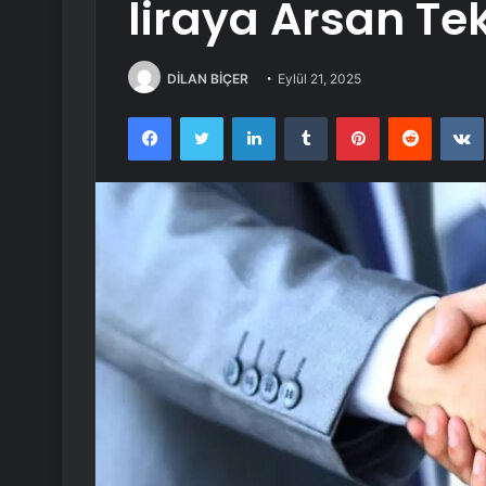
liraya Arsan Teks
DİLAN BİÇER
Eylül 21, 2025
Facebook
Twitter
LinkedIn
Tumblr
Pinterest
Reddit