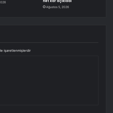
net kâr açıkladı
2026
Ağustos 5, 2026
le işaretlenmişlerdir