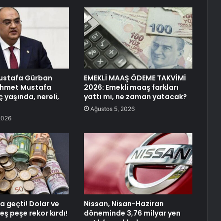
stafa Gürban
EMEKLİ MAAŞ ÖDEME TAKVİMİ
ehmet Mustafa
2026: Emekli maaş farkları
 yaşında, nereli,
yattı mı, ne zaman yatacak?
Ağustos 5, 2026
2026
a geçti! Dolar ve
Nissan, Nisan-Haziran
eş peşe rekor kırdı!
döneminde 3,76 milyar yen