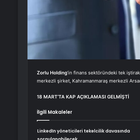
Zorlu Holding
‘in finans sektöründeki tek iştira
merkezli şirket, Kahramanmaraş merkezli Arsan T
18 MART’TA KAP AÇIKLAMASI GELMİŞTİ
İlgili Makaleler
LinkedIn yöneticileri tekelcilik davasında
sorgulanabilecek