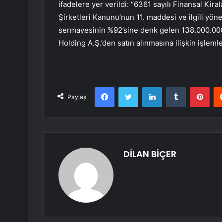
ifadelere yer verildi: “6361 sayılı Finansal Ki
Şirketleri Kanunu’nun 11. maddesi ve ilgili yön
sermayesinin %92’sine denk gelen 138.000.000 
Holding A.Ş.’den satın alınmasına ilişkin işlemle
Facebook
Twitter
LinkedIn
Tumblr
Pint
Paylaş
DİLAN BİÇER