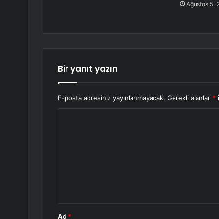
Ağustos 5, 
Bir yanıt yazın
E-posta adresiniz yayınlanmayacak.
Gerekli alanlar
*
i
Y
o
r
u
m
*
Ad
*