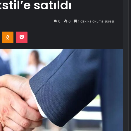
til’e satıldı
0
0
1 dakika okuma süresi
VKontakte
Odnoklassniki
Pocket