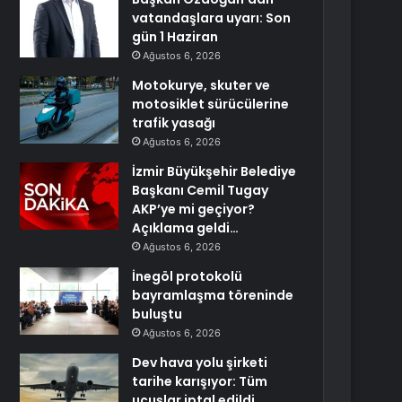
vatandaşlara uyarı: Son
gün 1 Haziran
Ağustos 6, 2026
Motokurye, skuter ve
motosiklet sürücülerine
trafik yasağı
Ağustos 6, 2026
İzmir Büyükşehir Belediye
Başkanı Cemil Tugay
AKP’ye mi geçiyor?
Açıklama geldi…
Ağustos 6, 2026
İnegöl protokolü
bayramlaşma töreninde
buluştu
Ağustos 6, 2026
Dev hava yolu şirketi
tarihe karışıyor: Tüm
uçuşlar iptal edildi