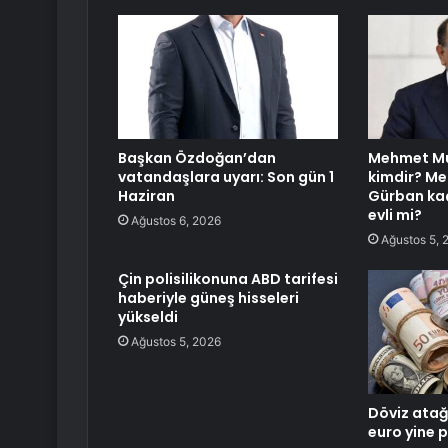
Başkan Özdoğan’dan
Mehmet Mu
vatandaşlara uyarı: Son gün 1
kimdir? M
Haziran
Gürban kaç
evli mi?
Ağustos 6, 2026
Ağustos 5, 
Çin polisilikonuna ABD tarifesi
haberiyle güneş hisseleri
yükseldi
Ağustos 5, 2026
Döviz atağ
euro yine p