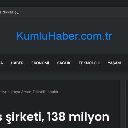
da dikkat çeken görüntüler: Halk sahilde silahlarla devriye atıyor
FA
HABER
EKONOMI
SAĞLIK
TEKNOLOJI
YAŞAM
ilyon liraya Arsan Tekstil’e satıldı
 şirketi, 138 milyon