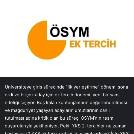
Üniversiteye giriş sürecinde “ilk yerleştirme” dönemi sona
erdi ve birçok aday için ek tercih dönemi, yeni bir şans
niteliği taşıyor. Boş kalan kontenjanların değerlendirilmesi
ve mağduriyet yaşayan adayların umutlarının canlı
tutulması adına kritik olan bu süreç, ÖSYM’nin resmi
duyurularıyla şekilleniyor. Peki, YKS 2. tercihler ne zaman
başlayacak? YKS ek tercih kılavuzu yayınlandı mı? İşte YKS