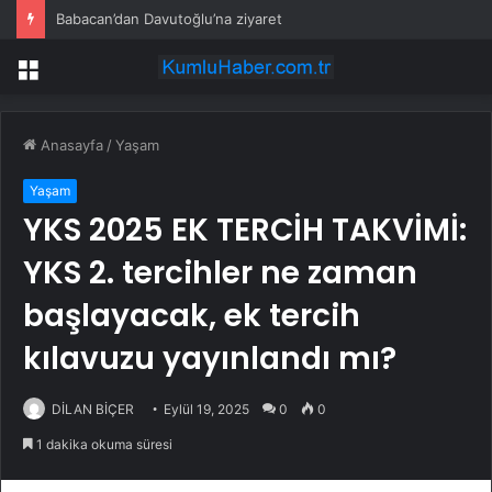
Babacan’dan Davutoğlu’na ziyaret
Menü
Anasayfa
/
Yaşam
Yaşam
YKS 2025 EK TERCİH TAKVİMİ:
YKS 2. tercihler ne zaman
başlayacak, ek tercih
kılavuzu yayınlandı mı?
DİLAN BİÇER
Eylül 19, 2025
0
0
1 dakika okuma süresi