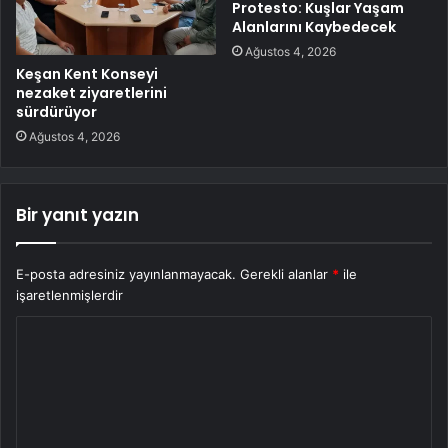
Protesto: Kuşlar Yaşam
Alanlarını Kaybedecek
Ağustos 4, 2026
Keşan Kent Konseyi
nezaket ziyaretlerini
sürdürüyor
Ağustos 4, 2026
Bir yanıt yazın
E-posta adresiniz yayınlanmayacak.
Gerekli alanlar
*
ile
işaretlenmişlerdir
Y
o
r
u