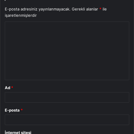
E-posta adresiniz yayınlanmayacak.
Gerekli alanlar
*
ile
işaretlenmişlerdir
Y
o
r
u
m
*
Ad
*
E-posta
*
İnternet sitesi