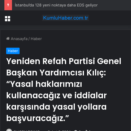
İstanbul’da 128 yeni noktaya daha EDS geliyor
Menü
Anasayfa
/
Haber
Haber
Yeniden Refah Partisi Genel
Başkan Yardımcısı Kılıç:
“Yasal haklarımızı
kullanacağız ve iddialar
karşısında yasal yollara
başvuracağız.”