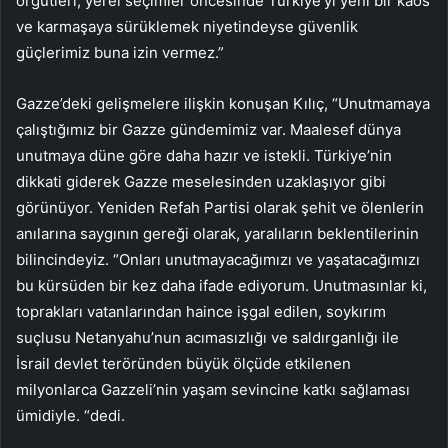
örgütleri, yerel seçimler öncesinde Türkiye’yi yeni bir kaos
ve karmaşaya sürüklemek niyetindeyse güvenlik
güçlerimiz buna izin vermez.”
Gazze’deki gelişmelere ilişkin konuşan Kılıç, “Unutmamaya
çalıştığımız bir Gazze gündemimiz var. Maalesef dünya
unutmaya düne göre daha hazır ve istekli. Türkiye’nin
dikkati giderek Gazze meselesinden uzaklaşıyor gibi
görünüyor. Yeniden Refah Partisi olarak şehit ve ölenlerin
anılarına saygının gereği olarak, yaralıların beklentilerinin
bilincindeyiz. “Onları unutmayacağımızı ve yaşatacağımızı
bu kürsüden bir kez daha ifade ediyorum. Unutmasınlar ki,
toprakları vatanlarından haince işgal edilen, soykırım
suçlusu Netanyahu’nun acımasızlığı ve saldırganlığı ile
İsrail devlet teröründen büyük ölçüde etkilenen
milyonlarca Gazzeli’nin yaşam sevincine katkı sağlaması
ümidiyle. “dedi.