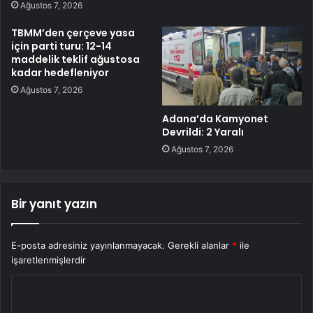
Ağustos 7, 2026
TBMM’den çerçeve yasa
için parti turu: 12-14
maddelik teklif ağustosa
kadar hedefleniyor
Ağustos 7, 2026
Adana’da Kamyonet
Devrildi: 2 Yaralı
Ağustos 7, 2026
Bir yanıt yazın
E-posta adresiniz yayınlanmayacak.
Gerekli alanlar
*
ile
işaretlenmişlerdir
Y
o