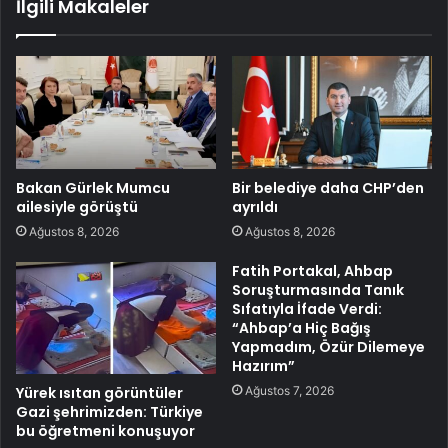
İlgili Makaleler
Bakan Gürlek Mumcu
Bir belediye daha CHP’den
ailesiyle görüştü
ayrıldı
Ağustos 8, 2026
Ağustos 8, 2026
Fatih Portakal, Ahbap
Soruşturmasında Tanık
Sıfatıyla İfade Verdi:
“Ahbap’a Hiç Bağış
Yapmadım, Özür Dilemeye
Hazırım”
Ağustos 7, 2026
Yürek ısıtan görüntüler
Gazi şehrimizden: Türkiye
bu öğretmeni konuşuyor