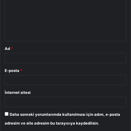
r
u
m
*
Ad
*
E-posta
*
İnternet sitesi
Daha sonraki yorumlarımda kullanılması için adım, e-posta
adresim ve site adresim bu tarayıcıya kaydedilsin.