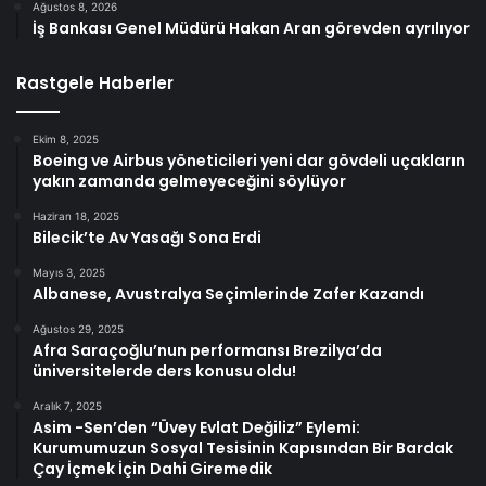
Ağustos 8, 2026
İş Bankası Genel Müdürü Hakan Aran görevden ayrılıyor
Rastgele Haberler
Ekim 8, 2025
Boeing ve Airbus yöneticileri yeni dar gövdeli uçakların
yakın zamanda gelmeyeceğini söylüyor
Haziran 18, 2025
Bilecik’te Av Yasağı Sona Erdi
Mayıs 3, 2025
Albanese, Avustralya Seçimlerinde Zafer Kazandı
Ağustos 29, 2025
Afra Saraçoğlu’nun performansı Brezilya’da
üniversitelerde ders konusu oldu!
Aralık 7, 2025
Asim -Sen’den “Üvey Evlat Değiliz” Eylemi:
Kurumumuzun Sosyal Tesisinin Kapısından Bir Bardak
Çay İçmek İçin Dahi Giremedik