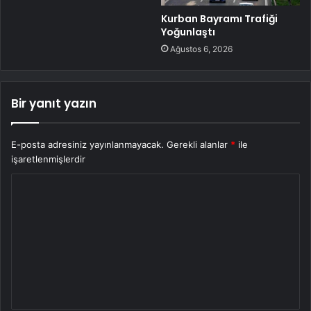
Kurban Bayramı Trafiği
Yoğunlaştı
Ağustos 6, 2026
Bir yanıt yazın
E-posta adresiniz yayınlanmayacak.
Gerekli alanlar
*
ile
işaretlenmişlerdir
Y
o
r
u
m
*