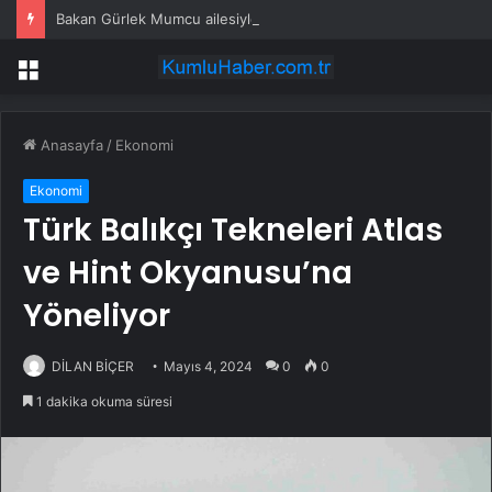
Bakan Gürlek Mumcu ailesiyle görüştü
Menü
Anasayfa
/
Ekonomi
Ekonomi
Türk Balıkçı Tekneleri Atlas
ve Hint Okyanusu’na
Yöneliyor
DİLAN BİÇER
Mayıs 4, 2024
0
0
1 dakika okuma süresi