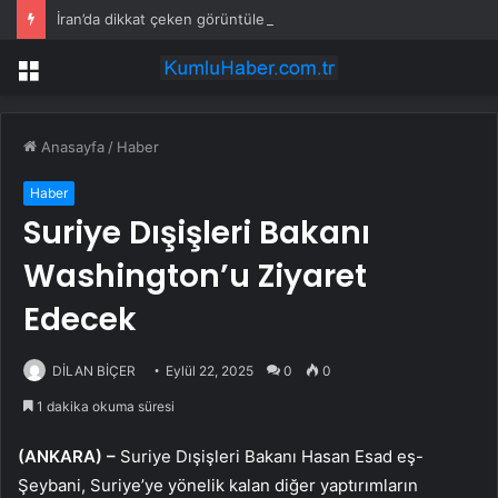
İran’da dikkat çeken görüntüler: Halk sahilde silahlarla devriye atıyor
Menü
Anasayfa
/
Haber
Haber
Suriye Dışişleri Bakanı
Washington’u Ziyaret
Edecek
DİLAN BİÇER
Eylül 22, 2025
0
0
1 dakika okuma süresi
(ANKARA) –
Suriye Dışişleri Bakanı Hasan Esad eş-
Şeybani, Suriye’ye yönelik kalan diğer yaptırımların