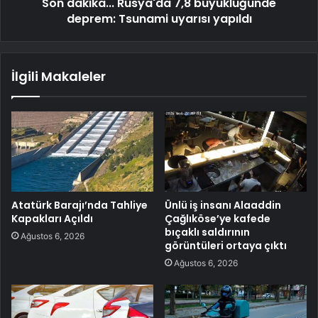
Son dakika... Rusya'da 7,8 büyüklüğünde
deprem: Tsunami uyarısı yapıldı
İlgili Makaleler
Atatürk Barajı’nda Tahliye
Ünlü iş insanı Alaaddin
Kapakları Açıldı
Çağlıköse’ye kafede
bıçaklı saldırının
Ağustos 6, 2026
görüntüleri ortaya çıktı
Ağustos 6, 2026