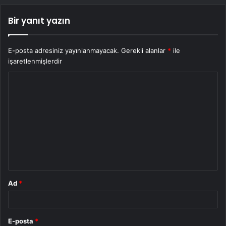
Bir yanıt yazın
E-posta adresiniz yayınlanmayacak.
Gerekli alanlar
*
ile
işaretlenmişlerdir
Y
o
r
u
m
*
Ad
*
E-posta
*