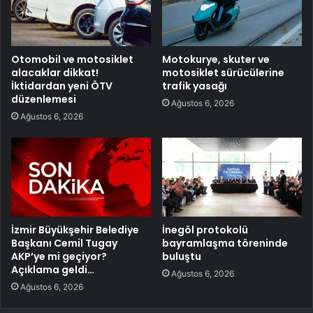
Otomobil ve motosiklet
Motokurye, skuter ve
alacaklar dikkat!
motosiklet sürücülerine
İktidardan yeni ÖTV
trafik yasağı
düzenlemesi
Ağustos 6, 2026
Ağustos 6, 2026
İzmir Büyükşehir Belediye
İnegöl protokolü
Başkanı Cemil Tugay
bayramlaşma töreninde
AKP’ye mi geçiyor?
buluştu
Açıklama geldi…
Ağustos 6, 2026
Ağustos 6, 2026