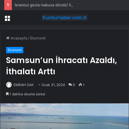
İstanbul gezisi kabusa döndü! Rus turistten “Welcome to Türkiye” göndermesi
Menü
Anasayfa
/
Ekonomi
Ekonomi
Samsun’un İhracatı Azaldı,
İthalatı Arttı
EMRAH SAK
Ocak 31, 2024
0
1
1 dakika okuma süresi