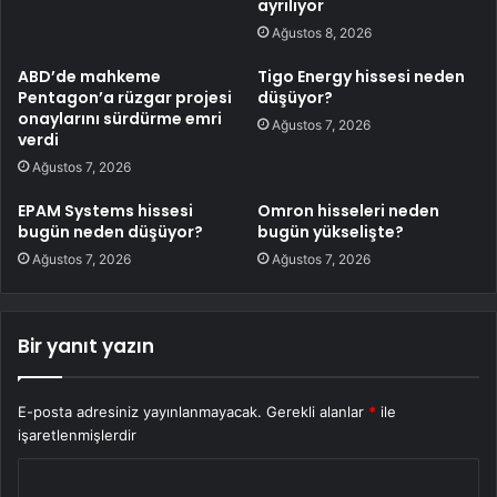
ayrılıyor
Ağustos 8, 2026
ABD’de mahkeme
Tigo Energy hissesi neden
Pentagon’a rüzgar projesi
düşüyor?
onaylarını sürdürme emri
Ağustos 7, 2026
verdi
Ağustos 7, 2026
EPAM Systems hissesi
Omron hisseleri neden
bugün neden düşüyor?
bugün yükselişte?
Ağustos 7, 2026
Ağustos 7, 2026
Bir yanıt yazın
E-posta adresiniz yayınlanmayacak.
Gerekli alanlar
*
ile
işaretlenmişlerdir
Y