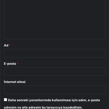
o
r
u
m
*
Ad
*
E-posta
*
İnternet sitesi
Daha sonraki yorumlarımda kullanılması için adım, e-posta
adresim ve site adresim bu tarayıcıya kaydedilsin.