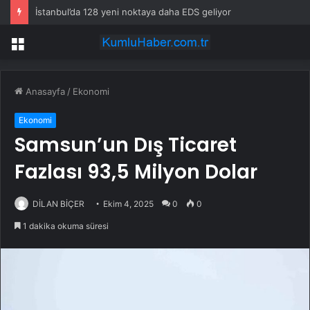
İstanbul’da 128 yeni noktaya daha EDS geliyor
Menü
Anasayfa
/
Ekonomi
Ekonomi
Samsun’un Dış Ticaret
Fazlası 93,5 Milyon Dolar
DİLAN BİÇER
Ekim 4, 2025
0
0
1 dakika okuma süresi