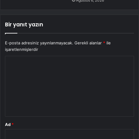
Ağustos 6, 2026
Bir yanıt yazın
E-posta adresiniz yayınlanmayacak.
Gerekli alanlar
*
ile
işaretlenmişlerdir
Y
o
r
u
m
*
Ad
*