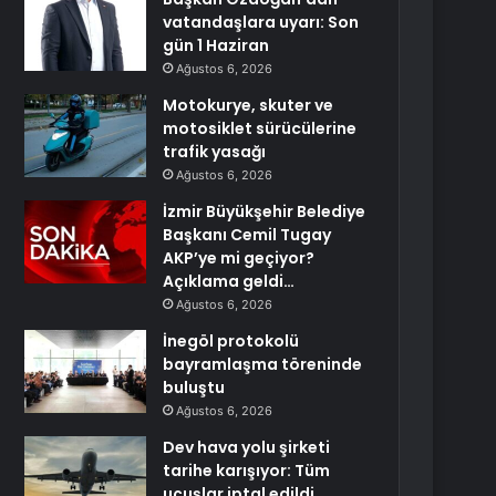
vatandaşlara uyarı: Son
gün 1 Haziran
Ağustos 6, 2026
Motokurye, skuter ve
motosiklet sürücülerine
trafik yasağı
Ağustos 6, 2026
İzmir Büyükşehir Belediye
Başkanı Cemil Tugay
AKP’ye mi geçiyor?
Açıklama geldi…
Ağustos 6, 2026
İnegöl protokolü
bayramlaşma töreninde
buluştu
Ağustos 6, 2026
Dev hava yolu şirketi
tarihe karışıyor: Tüm
uçuşlar iptal edildi