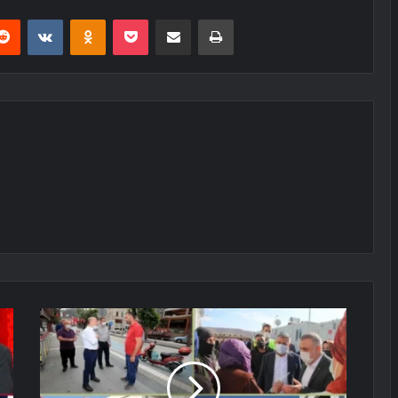
erest
Reddit
VKontakte
Odnoklassniki
Pocket
E-Posta ile paylaş
Yazdır