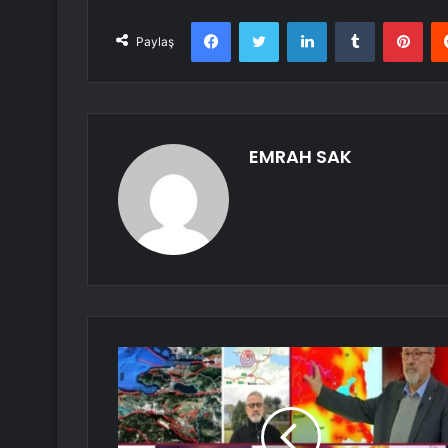
Facebook
Twitter
LinkedIn
Tumblr
Pint
Paylaş
EMRAH SAK