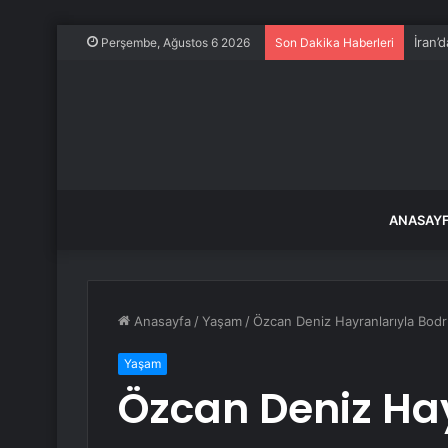
İran’
Perşembe, Ağustos 6 2026
Son Dakika Haberleri
ANASAY
Anasayfa
/
Yaşam
/
Özcan Deniz Hayranlarıyla Bod
Yaşam
Özcan Deniz Ha