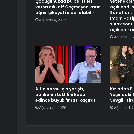
Çocuğunuzda bu belirtiler
Yetenek sı
varsa dikkat! Geçmeyen karın
açıklandı 
ağrısı şikayeti ciddi olabilir
Sanatlar Lis
İmam Hatip
Ağustos 4, 2026
sınav sonu
açıklanır m
Ağustos 3, 
Altın borcu için yarıştı,
Kızından Bi
bankanın teklifini kabul
Yaşındaki 
edince büyük fırsatı kaçırdı
Sevgili İtira
Ağustos 2, 2026
Ağustos 1, 