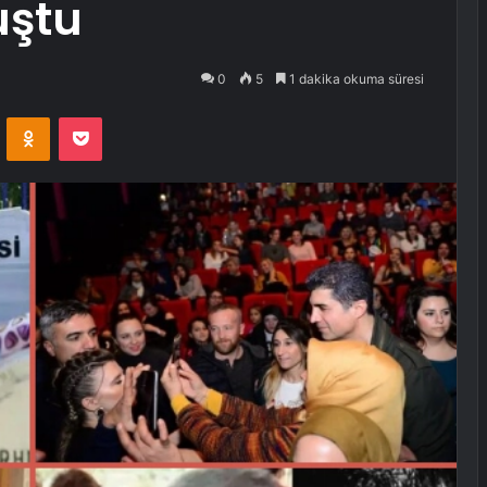
uştu
0
5
1 dakika okuma süresi
VKontakte
Odnoklassniki
Pocket