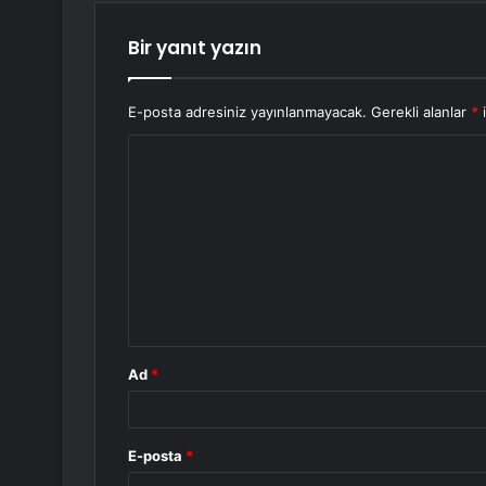
Bir yanıt yazın
E-posta adresiniz yayınlanmayacak.
Gerekli alanlar
*
i
Y
o
r
u
m
*
Ad
*
E-posta
*