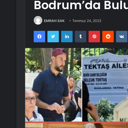
Bodrum’da Bul
EMRAH SAK
Temmuz 24, 2023
Facebook
Twitter
LinkedIn
Tumblr
Pinterest
Reddit