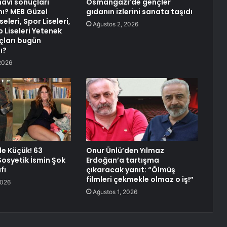
navı sonuçları
Osmangazi’de gençler
mı? MEB Güzel
gıdanın izlerini sanata taşıdı
eleri, Spor Liseleri,
Ağustos 2, 2026
 Liseleri Yetenek
çları bugün
ı?
2026
le Küçük! 63
Onur Ünlü’den Yılmaz
Sosyetik İsmin Şok
Erdoğan’a tartışma
fı
çıkaracak yanıt: “Ölmüş
filmleri çekmekle olmaz o iş!”
2026
Ağustos 1, 2026