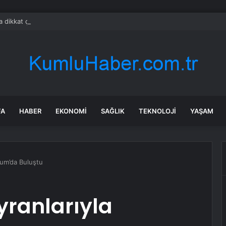
da dikkat çeken görüntüler: Halk sahilde silahlarla devriye atıyor
FA
HABER
EKONOMI
SAĞLIK
TEKNOLOJI
YAŞAM
rum’da Buluştu
yranlarıyla