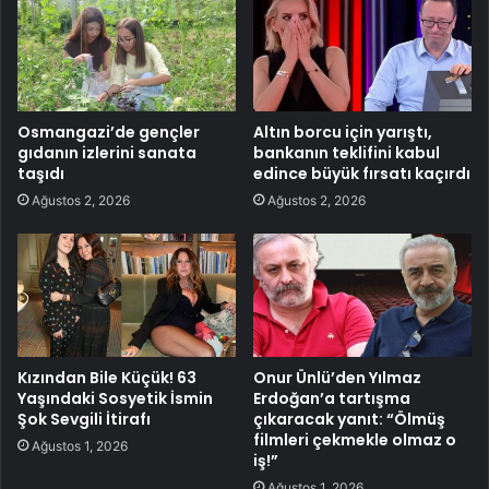
Osmangazi’de gençler
Altın borcu için yarıştı,
gıdanın izlerini sanata
bankanın teklifini kabul
taşıdı
edince büyük fırsatı kaçırdı
Ağustos 2, 2026
Ağustos 2, 2026
Kızından Bile Küçük! 63
Onur Ünlü’den Yılmaz
Yaşındaki Sosyetik İsmin
Erdoğan’a tartışma
Şok Sevgili İtirafı
çıkaracak yanıt: “Ölmüş
filmleri çekmekle olmaz o
Ağustos 1, 2026
iş!”
Ağustos 1, 2026