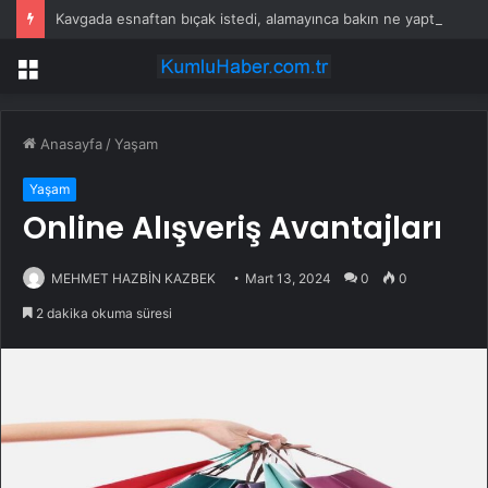
Kavgada esnaftan bıçak istedi, alamayınca bakın ne yaptı…
Menü
Anasayfa
/
Yaşam
Yaşam
Online Alışveriş Avantajları
MEHMET HAZBİN KAZBEK
Mart 13, 2024
0
0
2 dakika okuma süresi