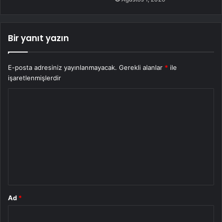
Bir yanıt yazın
E-posta adresiniz yayınlanmayacak.
Gerekli alanlar
*
ile
işaretlenmişlerdir
Y
o
r
u
m
*
Ad
*