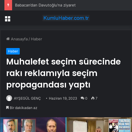
Babacan’dan Davutoğlu’na ziyaret
Menü
Anasayfa
/
Haber
Haber
Muhalefet seçim sürecinde
rakı reklamıyla seçim
propagandası yaptı
AYŞEGÜL GENÇ
Haziran 19, 2023
0
7
Bir dakikadan az