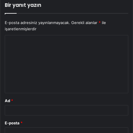
Bir yanıt yazın
E-posta adresiniz yayınlanmayacak.
Gerekli alanlar
*
ile
işaretlenmişlerdir
Y
o
r
u
m
*
Ad
*
E-posta
*