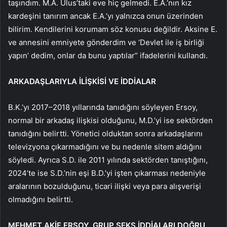
taşındım. M.A. Ulus’taki eve hiç gelmedi. E.A.’nın kız
kardeşini tanırım ancak E.A.’yı yalnızca onun üzerinden
bilirim. Kendilerini korumam söz konusu değildir. Aksine E.
ve annesini emniyete gönderdim ve ‘Devlet ile iş birliği
yapın’ dedim, onlar da bunu yaptılar” ifadelerini kullandı.
ARKADAŞLARIYLA İLİŞKİSİ VE İDDİALAR
B.K.’yı 2017–2018 yıllarında tanıdığını söyleyen Ersoy,
normal bir arkadaş ilişkisi olduğunu, M.D.’yi ise sektörden
tanıdığını belirtti. Yönetici olduktan sonra arkadaşlarını
televizyona çıkarmadığını ve bu nedenle sitem aldığını
söyledi. Ayrıca S.D. ile 2011 yılında sektörden tanıştığını,
2024’te ise S.D.’nin eşi B.D.’yi işten çıkarması nedeniyle
aralarının bozulduğunu, ticari ilişki veya para alışverişi
olmadığını belirtti.
MEHMET AKİF ERSOY, GRUP SEKS İDDİALARI DOĞRU