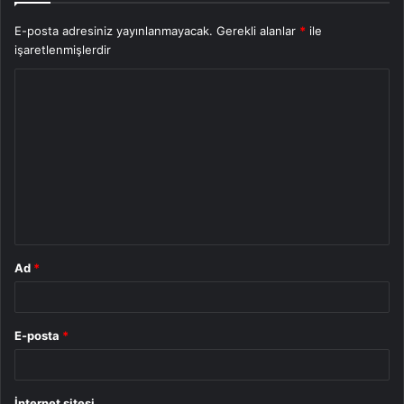
E-posta adresiniz yayınlanmayacak.
Gerekli alanlar
*
ile
işaretlenmişlerdir
Y
o
r
u
m
*
Ad
*
E-posta
*
İnternet sitesi