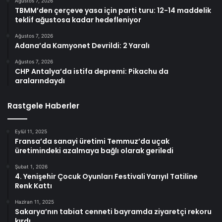
Ağustos 7, 2026
TBMM’den çerçeve yasa için parti turu: 12-14 maddelik
teklif ağustosa kadar hedefleniyor
Ağustos 7, 2026
Adana’da Kamyonet Devrildi: 2 Yaralı
Ağustos 7, 2026
CHP Antalya’da istifa depremi: Pikachu da
aralarındaydı
Rastgele Haberler
Eylül 11, 2025
Fransa’da sanayi üretimi Temmuz’da uçak
üretimindeki azalmaya bağlı olarak geriledi
Şubat 1, 2026
4. Yenişehir Çocuk Oyunları Festivali Yarıyıl Tatiline
Renk Kattı
Haziran 11, 2025
Sakarya’nın tabiat cenneti bayramda ziyaretçi rekoru
kırdı