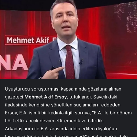
Uyuşturucu soruşturması kapsamında gözaltına alınan
gazeteci
Mehmet Akif Ersoy
, tutuklandı. Savcılıktaki
ifadesinde kendisine yöneltilen suçlamaları reddeden
Ersoy, E.A. isimli bir kadınla ilgili soruya, “E.A. ile bir dönem
flört ettik ancak devam ettiremedik ve bitirdik.
Arkadaşlarım ile E.A. arasında iddia edilen diyaloğun
tamamı çirkindir, böyle bir şey olmadı” yanıtını verdi. Peki,