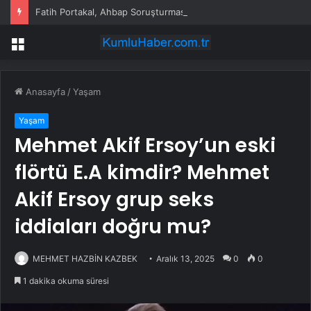
Fatih Portakal, Ahbap Soruşturmasında Tanık Sıfatıyla İfade Verdi: “Ahbap’a Hiç Bağış Yapmadım, Özür Dilemeye Hazırım”
Menü
Anasayfa
/
Yaşam
Yaşam
Mehmet Akif Ersoy’un eski
flörtü E.A kimdir? Mehmet
Akif Ersoy grup seks
iddiaları doğru mu?
MEHMET HAZBİN KAZBEK
Aralık 13, 2025
0
0
1 dakika okuma süresi