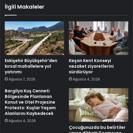
İlgili Makaleler
Eskişehir Büyükşehir’den
Keşan Kent Konseyi
kırsal mahallelere yol
nezaket ziyaretlerini
yatırımı
sürdürüyor
Ağustos 7, 2026
Ağustos 4, 2026
Bargilya Kuş Cenneti
Bölgesinde Planlanan
Konut ve Otel Projesine
Protesto: Kuşlar Yaşam
Alanlarını Kaybedecek
Ağustos 4, 2026
Çocuğunuzda bu belirtiler
varsa dikkat! Geçmeyen