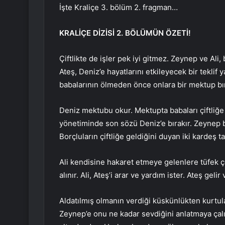
İşte Kraliçe 3. bölüm 2. fragman…
KRALİÇE DİZİSİ 2. BÖLÜMÜN ÖZETİ!
Çiftlikte de işler pek iyi gitmez. Zeynep ve Ali
Ateş, Deniz’e hayatlarını etkileyecek bir tekli
babalarının ölmeden önce onlara bir mektup bıra
Deniz mektubu okur. Mektupta babaları çiftliğe o
yönetiminde son sözü Deniz’e bırakır. Zeynep b
Borçluların çiftliğe geldiğini duyan iki kardeş tar
Ali kendisine hakaret etmeye gelenlere tüfek çek
alınır. Ali, Ateş’i arar ve yardım ister. Ateş gelir
Aldatılmış olmanın verdiği küskünlükten kurtul
Zeynep’e onu ne kadar sevdiğini anlatmaya çal