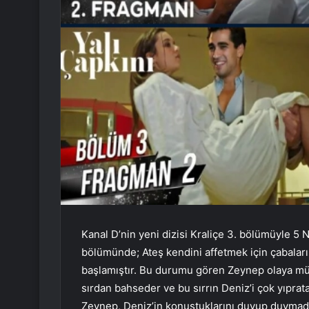
Kanal D’nin yeni dizisi Kraliçe 3. bölümüyle 5
bölümünde; Ateş kendini affetmek için çabalar
başlamıştır. Bu durumu gören Zeynep olaya müda
sırdan bahseder ve bu sırrın Deniz’i çok yıprata
Zeynep, Deniz’in konuştuklarını duyup duymadı