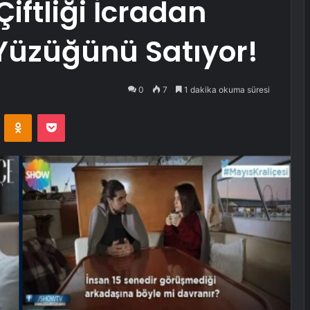
iftliği İcradan
Yüzüğünü Satıyor!
0
7
1 dakika okuma süresi
VKontakte
Odnoklassniki
Pocket