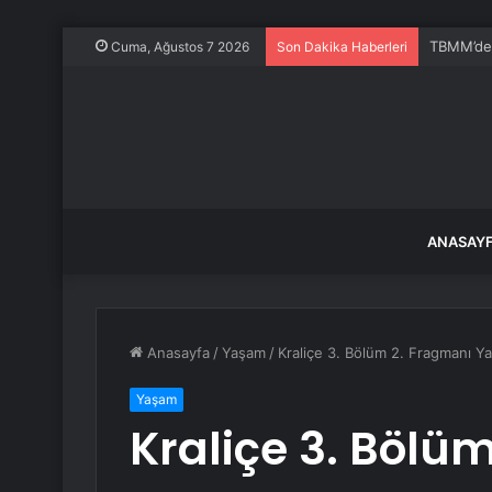
TBMM’de K
Cuma, Ağustos 7 2026
Son Dakika Haberleri
ANASAY
Anasayfa
/
Yaşam
/
Kraliçe 3. Bölüm 2. Fragmanı Ya
Yaşam
Kraliçe 3. Bölü