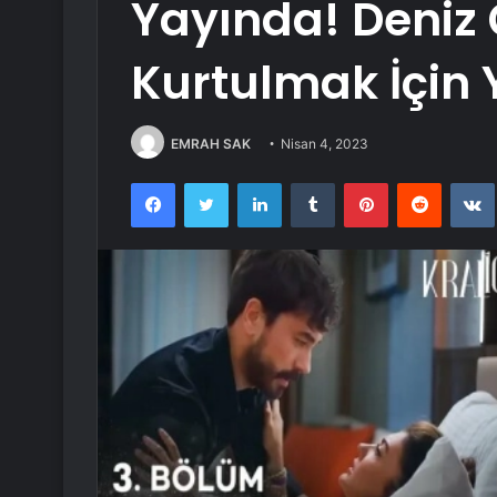
Yayında! Deniz Ç
Kurtulmak İçin 
EMRAH SAK
Nisan 4, 2023
Facebook
Twitter
LinkedIn
Tumblr
Pinterest
Reddit