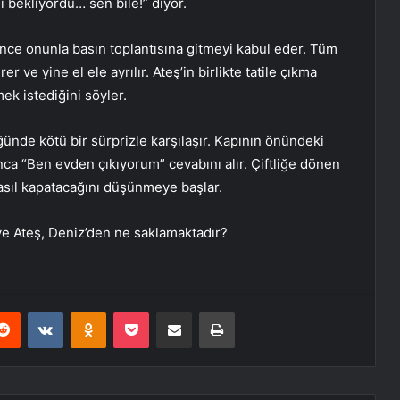
ekliyordu… sen bile!” diyor.
ince onunla basın toplantısına gitmeyi kabul eder. Tüm
er ve yine el ele ayrılır. Ateş’in birlikte tatile çıkma
ek istediğini söyler.
ünde kötü bir sürprizle karşılaşır. Kapının önündeki
nca “Ben evden çıkıyorum” cevabını alır. Çiftliğe dönen
 nasıl kapatacağını düşünmeye başlar.
ve Ateş, Deniz’den ne saklamaktadır?
erest
Reddit
VKontakte
Odnoklassniki
Pocket
E-Posta ile paylaş
Yazdır