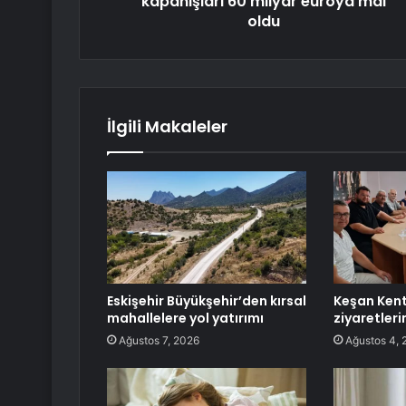
kapanışları 60 milyar euroya mal
oldu
İlgili Makaleler
Eskişehir Büyükşehir’den kırsal
Keşan Kent
mahallelere yol yatırımı
ziyaretleri
Ağustos 7, 2026
Ağustos 4, 