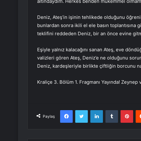
altındaydım. Herkes benden mükemmel olmamı b
Deniz, Ateş’in işinin tehlikede olduğunu öğren
bunlardan sonra ikili el ele basın toplantısına gir
teklifini reddeden Deniz, bir an önce evine gitm
Eşiyle yalnız kalacağını sanan Ateş, eve döndüğ
valizleri gören Ateş, Deniz’e ne olduğunu soru
Deniz, kardeşleriyle birlikte çiftliğin borcunu
Kraliçe 3. Bölüm 1. Fragmanı Yayında! Zeynep 
Facebook
Twitter
LinkedIn
Tumblr
Pint
Paylaş