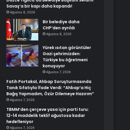
Düzce Yığılca’da Belediye Başkanı Selami
Savaş’a bir kapı daha kapandı!
Ağustos 8, 2026
Bir belediye daha
CHP’den ayrıldı
Ağustos 8, 2026
Yürek ısıtan görüntüler
Gazi şehrimizden:
Türkiye bu öğretmeni
konuşuyor
Ağustos 7, 2026
Fatih Portakal, Ahbap Soruşturmasında
Tanık Sıfatıyla İfade Verdi: “Ahbap’a Hiç
Bağış Yapmadım, Özür Dilemeye Hazırım”
Ağustos 7, 2026
TBMM’den çerçeve yasa için parti turu:
12-14 maddelik teklif ağustosa kadar
hedefleniyor
Ağustos 7, 2026