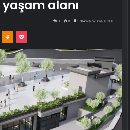
i yaşam alanı
0
0
1 dakika okuma süresi
VKontakte
Odnoklassniki
Pocket