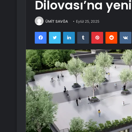
Dilovası’na yen
ÜMİT SAVĞA
Eylül 25, 2025
Facebook
Twitter
LinkedIn
Tumblr
Pinterest
Reddit