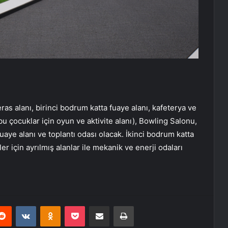
ras alanı, birinci bodrum katta fuaye alanı, kafeterya ve
u çocuklar için oyun ve aktivite alanı), Bowling Salonu,
aye alanı ve toplantı odası olacak. İkinci bodrum katta
ler için ayrılmış alanlar ile mekanik ve enerji odaları
erest
Reddit
VKontakte
Odnoklassniki
Pocket
E-Posta ile paylaş
Yazdır