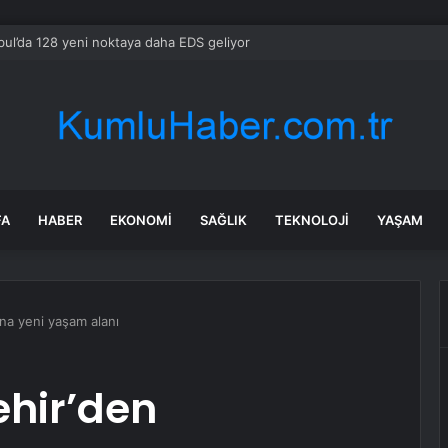
bul’da 128 yeni noktaya daha EDS geliyor
FA
HABER
EKONOMI
SAĞLIK
TEKNOLOJI
YAŞAM
’na yeni yaşam alanı
ehir’den