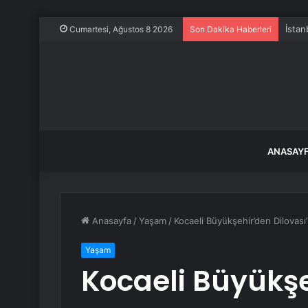
İstan
Cumartesi, Ağustos 8 2026
Son Dakika Haberleri
ANASAY
Anasayfa
/
Yaşam
/
Kocaeli Büyükşehir’den Dilovası
Yaşam
Kocaeli Büyükş