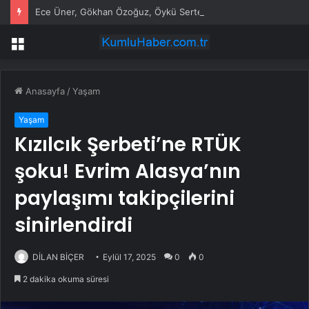
Ece Üner, Gökhan Özoğuz, Öykü Serter’in savunmaları aynı
Menü
Anasayfa
/
Yaşam
Yaşam
Kızılcık Şerbeti’ne RTÜK
şoku! Evrim Alasya’nın
paylaşımı takipçilerini
sinirlendirdi
DİLAN BİÇER
Eylül 17, 2025
0
0
2 dakika okuma süresi