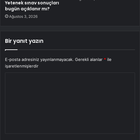
Yetenek sınav sonuçları
bugün açıklanır mı?
Ağustos 3, 2026
Bir yanıt yazın
E-posta adresiniz yayınlanmayacak.
Gerekli alanlar
*
ile
işaretlenmişlerdir
Y
o
r
u
m
*