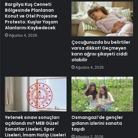
Bargilya Kuş Cenneti
Bölgesinde Planlanan
Konut ve Otel Projesine
Protesto: Kuşlar Yaşam
Alanlarını Kaybedecek
Ağustos 4, 2026
Çocuğunuzda bu belirtiler
varsa dikkat! Geçmeyen
karın ağrısı şikayeti ciddi
olabilir
Ağustos 4, 2026
Yetenek sınavı sonuçları
Osmangazi’de gençler
açıklandı mı? MEB Güzel
gıdanın izlerini sanata
Sanatlar Liseleri, Spor
taşıdı
Liseleri, İmam Hatip Liseleri
Ağustos 2, 2026