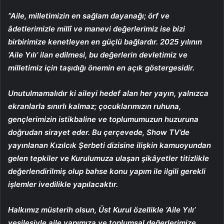
“Aile, milletimizin en sağlam dayanağı; örf ve
âdetlerimizle millî ve manevi değerlerimiz ise bizi
birbirimize kenetleyen en güçlü bağlardır. 2025 yılının
‘Aile Yılı’ ilan edilmesi, bu değerlerin devletimiz ve
milletimiz için taşıdığı önemin en açık göstergesidir.
Unutulmamalıdır ki aileyi hedef alan her yayın, yalnızca
ekranlarla sınırlı kalmaz; çocuklarımızın ruhuna,
gençlerimizin istikbaline ve toplumumuzun huzuruna
doğrudan sirayet eder. Bu çerçevede, Show TV’de
yayınlanan Kızılcık Şerbeti dizisine ilişkin kamuoyundan
gelen tepkiler ve Kurulumuza ulaşan şikâyetler titizlikle
değerlendirilmiş olup bahse konu yapım ile ilgili gerekli
işlemler ivedilikle yapılacaktır.
Halkımız müsterih olsun, Üst Kurul özellikle ‘Aile Yılı’
vesilesiyle aile yapımıza ve toplumsal değerlerimize