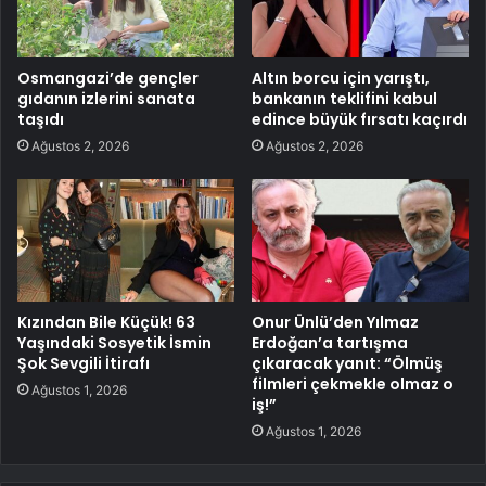
Osmangazi’de gençler
Altın borcu için yarıştı,
gıdanın izlerini sanata
bankanın teklifini kabul
taşıdı
edince büyük fırsatı kaçırdı
Ağustos 2, 2026
Ağustos 2, 2026
Kızından Bile Küçük! 63
Onur Ünlü’den Yılmaz
Yaşındaki Sosyetik İsmin
Erdoğan’a tartışma
Şok Sevgili İtirafı
çıkaracak yanıt: “Ölmüş
filmleri çekmekle olmaz o
Ağustos 1, 2026
iş!”
Ağustos 1, 2026