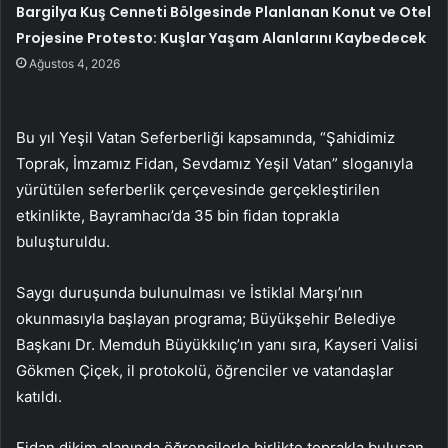
Bargilya Kuş Cenneti Bölgesinde Planlanan Konut ve Otel
Projesine Protesto: Kuşlar Yaşam Alanlarını Kaybedecek
Ağustos 4, 2026
Bu yıl Yeşil Vatan Seferberliği kapsamında, “Şahidimiz
Toprak, İmzamız Fidan, Sevdamız Yeşil Vatan” sloganıyla
yürütülen seferberlik çerçevesinde gerçekleştirilen
etkinlikte, Bayramhacı’da 35 bin fidan toprakla
buluşturuldu.
Saygı duruşunda bulunulması ve İstiklal Marşı’nın
okunmasıyla başlayan programa; Büyükşehir Belediye
Başkanı Dr. Memduh Büyükkılıç’ın yanı sıra, Kayseri Valisi
Gökmen Çiçek, il protokolü, öğrenciler ve vatandaşlar
katıldı.
Fidan dikim alanında öğrencilerle birlikte toprakla buluşan