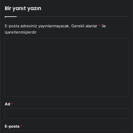
Bir yanıt yazın
E-posta adresiniz yayınlanmayacak.
Gerekli alanlar
*
ile
işaretlenmişlerdir
Y
o
r
u
m
*
Ad
*
E-posta
*