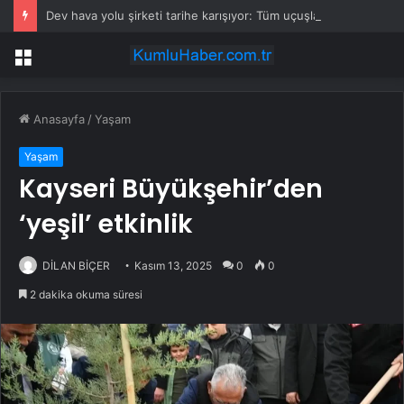
Dev hava yolu şirketi tarihe karışıyor: Tüm uçuşlar iptal edildi
Menü
Anasayfa
/
Yaşam
Yaşam
Kayseri Büyükşehir’den
‘yeşil’ etkinlik
DİLAN BİÇER
Kasım 13, 2025
0
0
2 dakika okuma süresi