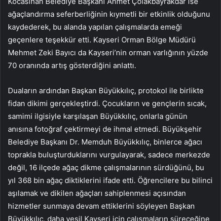
Kocasinan Belediye Başkanı Ahmet Çolakbayrakdar ise
ağaçlandırma seferberliğinin kıymetli bir etkinlik olduğunu
kaydederek, bu alanda yapılan çalışmalarda emeği
geçenlere teşekkür etti. Kayseri Orman Bölge Müdürü
Mehmet Zeki Bayıcı da Kayseri’nin orman varlığının yüzde
70 oranında artış gösterdiğini anlattı.
Duaların ardından Başkan Büyükkılıç, protokol ile birlikte
fidan dikimi gerçekleştirdi. Çocukların ve gençlerin sıcak,
samimi ilgisiyle karşılaşan Büyükkılıç, onlarla günün
anısına fotoğraf çektirmeyi de ihmal etmedi. Büyükşehir
Belediye Başkanı Dr. Memduh Büyükkılıç, binlerce ağacı
toprakla buluşturduklarını vurgulayarak, sadece merkezde
değil, 16 ilçede ağaç dikme çalışmalarının sürdüğünü, bu
yıl 368 bin ağaç diktiklerini ifade etti. Öğrencilere bu bilinci
aşılamak ve dikilen ağaçları sahiplenmesi açısından
hizmetler sunmaya devam ettiklerini söyleyen Başkan
Büyükkılıç, daha yeşil Kayseri için çalışmaların süreceğine