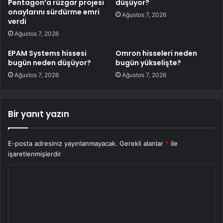
Pentagon’a rüzgar projesi
düşüyor?
onaylarını sürdürme emri
Ağustos 7, 2026
verdi
Ağustos 7, 2026
EPAM Systems hissesi
Omron hisseleri neden
bugün neden düşüyor?
bugün yükselişte?
Ağustos 7, 2026
Ağustos 7, 2026
Bir yanıt yazın
E-posta adresiniz yayınlanmayacak.
Gerekli alanlar
*
ile
işaretlenmişlerdir
Y
o
r
u