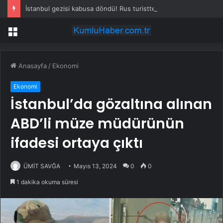
İstanbul gezisi kabusa döndü! Rus turistten “Welcome to Türkiye” göndermesi
Menü
Anasayfa
/
Ekonomi
Ekonomi
İstanbul’da gözaltına alınan
ABD’li müze müdürünün
ifadesi ortaya çıktı
ÜMİT SAVĞA
Mayıs 13, 2024
0
0
1 dakika okuma süresi