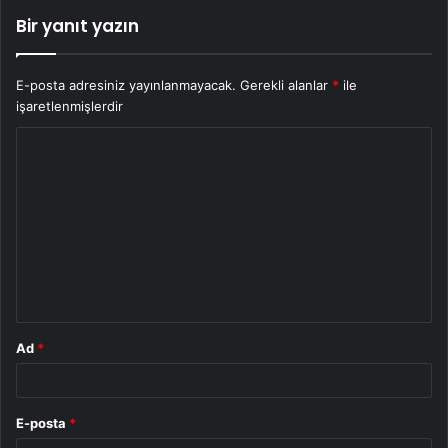
Bir yanıt yazın
E-posta adresiniz yayınlanmayacak.
Gerekli alanlar
*
ile
işaretlenmişlerdir
Y
o
r
u
m
*
Ad
*
E-posta
*