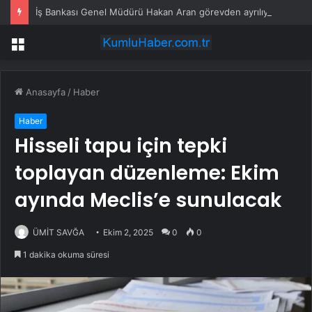
İş Bankası Genel Müdürü Hakan Aran görevden ayrılıyor
Menü
Anasayfa
/
Haber
Haber
Hisseli tapu için tepki
toplayan düzenleme: Ekim
ayında Meclis’e sunulacak
ÜMİT SAVĞA
Ekim 2, 2025
0
0
1 dakika okuma süresi