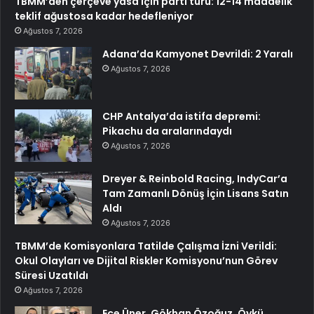
TBMM’den çerçeve yasa için parti turu: 12-14 maddelik
teklif ağustosa kadar hedefleniyor
Ağustos 7, 2026
Adana’da Kamyonet Devrildi: 2 Yaralı
Ağustos 7, 2026
CHP Antalya’da istifa depremi:
Pikachu da aralarındaydı
Ağustos 7, 2026
Dreyer & Reinbold Racing, IndyCar’a
Tam Zamanlı Dönüş İçin Lisans Satın
Aldı
Ağustos 7, 2026
TBMM’de Komisyonlara Tatilde Çalışma İzni Verildi:
Okul Olayları ve Dijital Riskler Komisyonu’nun Görev
Süresi Uzatıldı
Ağustos 7, 2026
Ece Üner, Gökhan Özoğuz, Öykü