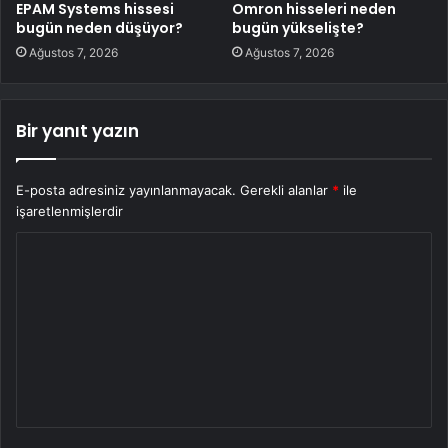
EPAM Systems hissesi
Omron hisseleri neden
bugün neden düşüyor?
bugün yükselişte?
Ağustos 7, 2026
Ağustos 7, 2026
Bir yanıt yazın
E-posta adresiniz yayınlanmayacak.
Gerekli alanlar
*
ile
işaretlenmişlerdir
Y
o
r
u
m
*