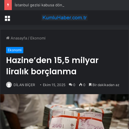
İstanbul gezisi kabusa döndü! Rus turistten “Welcome to Türkiye” göndermesi
Menü
Anasayfa
/
Ekonomi
Ekonomi
Hazine’den 15,5 milyar
liralık borçlanma
DİLAN BİÇER
Ekim 15, 2025
0
0
Bir dakikadan az