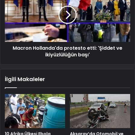
Macron Hollanda'da protesto etti: 'Şiddet ve
ikiyüzlülüğün başı'
İlgili Makaleler
10 Afrika Ülkesi Ebola
Aksaray’da Otomobil ve