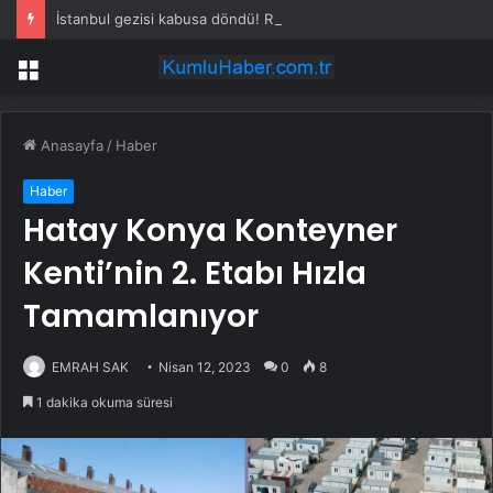
İstanbul gezisi kabusa döndü! Rus turistten “Welcome to Türkiye” göndermesi
Menü
Anasayfa
/
Haber
Haber
Hatay Konya Konteyner
Kenti’nin 2. Etabı Hızla
Tamamlanıyor
EMRAH SAK
Nisan 12, 2023
0
8
1 dakika okuma süresi