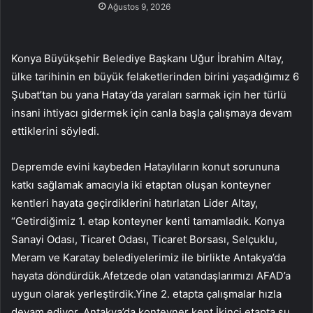
Ağustos 9, 2026
Konya Büyükşehir Belediye Başkanı Uğur İbrahim Altay,
ülke tarihinin en büyük felaketlerinden birini yaşadığımız 6
Şubat’tan bu yana Hatay’da yaraları sarmak için her türlü
insani ihtiyacı gidermek için canla başla çalışmaya devam
ettiklerini söyledi.
Depremde evini kaybeden Hataylıların konut sorununa
katkı sağlamak amacıyla iki etaptan oluşan konteyner
kentleri hayata geçirdiklerini hatırlatan Lider Altay,
“Getirdiğimiz 1. etap konteyner kenti tamamladık. Konya
Sanayi Odası, Ticaret Odası, Ticaret Borsası, Selçuklu,
Meram ve Karatay belediyelerimiz ile birlikte Antakya’da
hayata döndürdük.Afetzede olan vatandaşlarımızı AFAD’a
uygun olarak yerleştirdik.Yine 2. etapta çalışmalar hızla
devam ediyor. Antakya’da konteyner kent.İkinci etapta şu