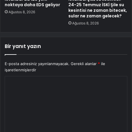
noktaya daha EDS geliyor
24-25 Temmuz İSKİ Şile su
kesintisi ne zaman bitecek,
Ağustos 8, 2026
sular ne zaman gelecek?
Ağustos 8, 2026
Bir yanıt yazın
E-posta adresiniz yayınlanmayacak.
Gerekli alanlar
*
ile
işaretlenmişlerdir
Y
o
r
u
m
*