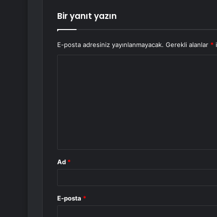
Bir yanıt yazın
E-posta adresiniz yayınlanmayacak.
Gerekli alanlar
*
i
Y
o
r
u
m
*
Ad
*
E-posta
*