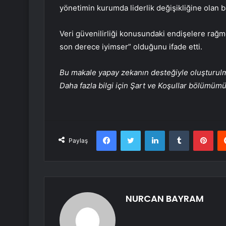
yönetimin kurumda liderlik değişikliğine olan ba
Veri güvenilirliği konusundaki endişelere ra
son derece iyimser” olduğunu ifade etti.
Bu makale yapay zekanın desteğiyle oluşturulmuş
Daha fazla bilgi için Şart ve Koşullar bölümüm
Facebook
Twitter
LinkedIn
Tumblr
Pint
Paylaş
NURCAN BAYRAM