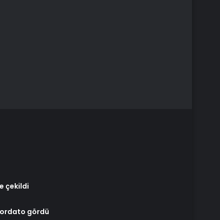
 çekildi
nkordato gördü