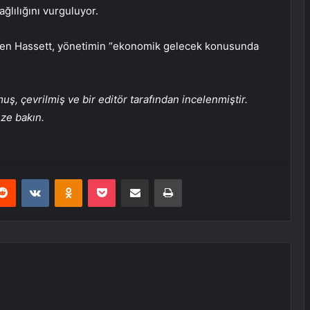
ğlılığını vurguluyor.
ğmen Hassett, yönetimin “ekonomik gelecek konusunda
, çevrilmiş ve bir editör tarafından incelenmiştir.
üze bakın.
erest
Reddit
VKontakte
Odnoklassniki
Pocket
E-Posta ile paylaş
Yazdır