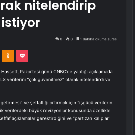
rak nitelendirip
istiyor
0
0
1 dakika okuma süresi
VKontakte
Odnoklassniki
Pocket
Hassett, Pazartesi günü CNBC’de yaptığı açıklamada
 BLS verilerini “çok güvenilmez” olarak nitelendirdi ve
 getirmesi” ve şeffaflığı artırmak için “işgücü verilerini
ik verilerdeki büyük revizyonlar konusunda özellikle
ffaf açıklamalar gerektirdiğini ve “partizan kalıplar”