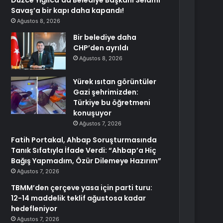
Düzce Yığılca’da Belediye Başkanı Selami
Savaş’a bir kapı daha kapandı!
Ağustos 8, 2026
Bir belediye daha
CHP’den ayrıldı
Ağustos 8, 2026
Yürek ısıtan görüntüler
Gazi şehrimizden:
Türkiye bu öğretmeni
konuşuyor
Ağustos 7, 2026
Fatih Portakal, Ahbap Soruşturmasında
Tanık Sıfatıyla İfade Verdi: “Ahbap’a Hiç
Bağış Yapmadım, Özür Dilemeye Hazırım”
Ağustos 7, 2026
TBMM’den çerçeve yasa için parti turu:
12-14 maddelik teklif ağustosa kadar
hedefleniyor
Ağustos 7, 2026