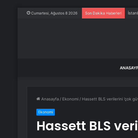
İstan
Cumartesi, Ağustos 8 2026
Son Dakika Haberleri
ANASAY
Anasayfa
/
Ekonomi
/
Hassett BLS verilerini ’çok g
Ekonomi
Hassett BLS veri