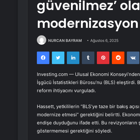
güvenilmez’ ola
modernizasyon 
NURCAN BAYRAM
Ağustos 6, 2025
Facebook
Twitter
LinkedIn
Tumblr
Pinterest
Reddit
Investing.com — Ulusal Ekonomi Konseyi’nden 
İşgücü İstatistikleri Bürosu’nu (BLS) eleştirdi.
reform ihtiyacını vurguladı.
Hassett, yetkililerin “BLS’ye taze bir bakış açısı
modernize etmesi” gerektiğini belirtti. Ekonom
endişe duyduğunu ifade etti. Bu revizyonların şe
göstermemesi gerektiğini söyledi.