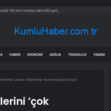
bul’da 128 yeni noktaya daha EDS geliyor
FA
HABER
EKONOMI
SAĞLIK
TEKNOLOJI
YAŞAM
üvenilmez’ olarak nitelendirip modernizasyon istiyor
lerini ’çok