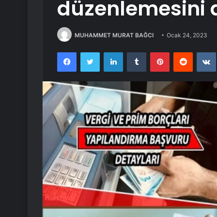
düzenlemesini 
MUHAMMET MURAT BAĞCI
Ocak 24, 2023
Facebook
Twitter
LinkedIn
Tumblr
Pinterest
Reddit