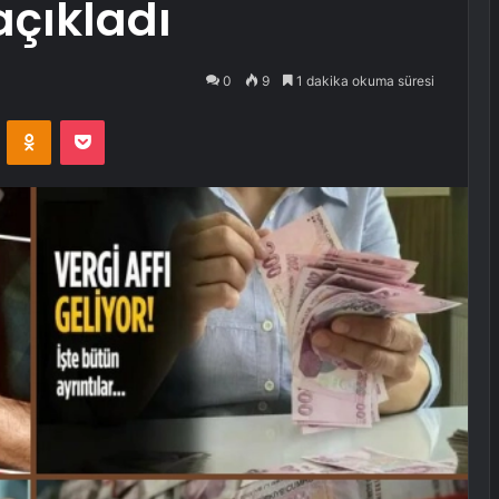
açıkladı
0
9
1 dakika okuma süresi
VKontakte
Odnoklassniki
Pocket