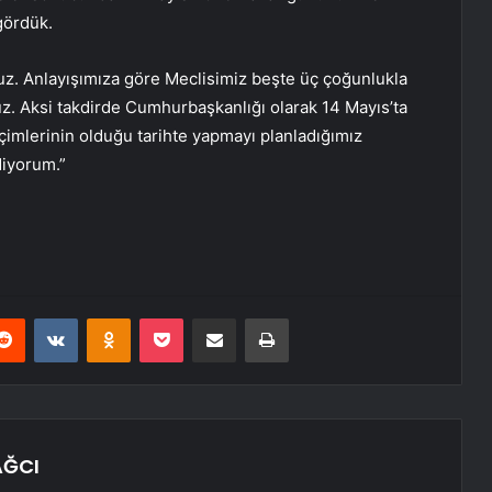
gördük.
uz. Anlayışımıza göre Meclisimiz beşte üç çoğunlukla
. Aksi takdirde Cumhurbaşkanlığı olarak 14 Mayıs’ta
çimlerinin olduğu tarihte yapmayı planladığımız
diyorum.”
erest
Reddit
VKontakte
Odnoklassniki
Pocket
E-Posta ile paylaş
Yazdır
AĞCI