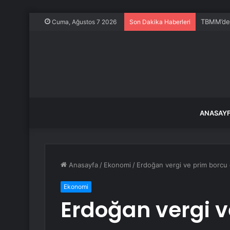
TBMM’de K
Cuma, Ağustos 7 2026
Son Dakika Haberleri
ANASAY
Anasayfa
/
Ekonomi
/
Erdoğan vergi ve prim borcu 
Ekonomi
Erdoğan vergi v