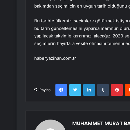
bakımdan seçim için en uygun tarih olduğunu 
Bu tarihte ülkemizi seçimlere götürmek istiyor
bu tarih güncellemesini yaparsa memnun oluruz
yapılacak takvimle kararımızı alacağız. 2023 se
seçimlerin hayırlara vesile olmasını temenni e
haberyazihan.com.tr
Facebook
Twitter
LinkedIn
Tumblr
Pint
Paylaş
MUHAMMET MURAT B