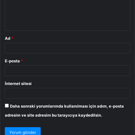
u
m
*
Ad
*
E-posta
*
İnternet sitesi
Daha sonraki yorumlarımda kullanılması için adım, e-posta
adresim ve site adresim bu tarayıcıya kaydedilsin.