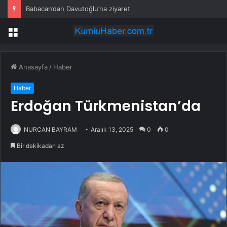
Babacan’dan Davutoğlu’na ziyaret
Menü
Anasayfa
/
Haber
Haber
Erdoğan Türkmenistan’da
NURCAN BAYRAM
Aralık 13, 2025
0
0
Bir dakikadan az