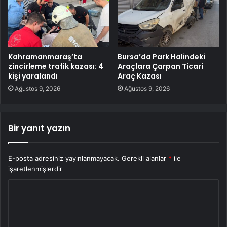
Kahramanmaraş’ta
Bursa’da Park Halindeki
zincirleme trafik kazası: 4
Araçlara Çarpan Ticari
kişi yaralandı
Araç Kazası
Ağustos 9, 2026
Ağustos 9, 2026
Bir yanıt yazın
E-posta adresiniz yayınlanmayacak.
Gerekli alanlar
*
ile
işaretlenmişlerdir
Y
o
r