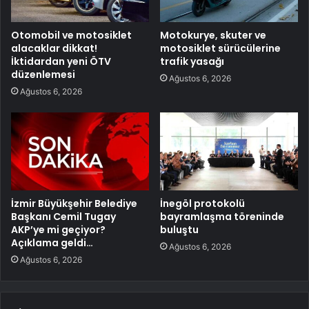
Otomobil ve motosiklet
Motokurye, skuter ve
alacaklar dikkat!
motosiklet sürücülerine
İktidardan yeni ÖTV
trafik yasağı
düzenlemesi
Ağustos 6, 2026
Ağustos 6, 2026
İzmir Büyükşehir Belediye
İnegöl protokolü
Başkanı Cemil Tugay
bayramlaşma töreninde
AKP’ye mi geçiyor?
buluştu
Açıklama geldi…
Ağustos 6, 2026
Ağustos 6, 2026