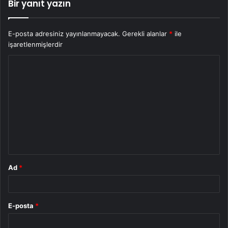
Bir yanıt yazın
E-posta adresiniz yayınlanmayacak.
Gerekli alanlar
*
ile
işaretlenmişlerdir
Y
o
r
u
m
*
Ad
*
E-posta
*