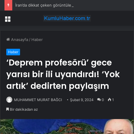
İran’da dikkat çeken görüntüler: Halk sahilde silahlarla devriye atıyor
Menü
Anasayfa
/
Haber
Haber
‘Deprem profesörü’ gece
yarısı bir ili uyandırdı! ‘Yok
artık’ dedirten paylaşım
MUHAMMET MURAT BAĞCI
Şubat 9, 2024
0
1
Bir dakikadan az