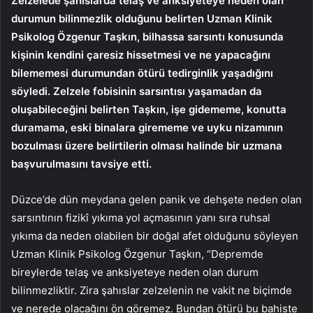
Zelzelede şahıslarda telaş ve anksiyeteye neden olan
durumun bilinmezlik olduğunu belirten Uzman Klinik
Psikolog Özgenur Taşkın, bilhassa sarsıntı konusunda
kişinin kendini çaresiz hissetmesi ve ne yapacağını
bilememesi durumundan ötürü tedirginlik yaşadığını
söyledi. Zelzele fobisinin sarsıntısı yaşamadan da
oluşabileceğini belirten Taşkın, işe gidememe, konutta
duramama, eski binalara girememe ve uyku nizamının
bozulması üzere belirtilerin olması halinde bir uzmana
başvurulmasını tavsiye etti.
Düzce’de dün meydana gelen panik ve dehşete neden olan
sarsıntının fizikî yıkıma yol açmasının yanı sıra ruhsal
yıkıma da neden olabilen bir doğal afet olduğunu söyleyen
Uzman Klinik Psikolog Özgenur Taşkın, “Depremde
bireylerde telaş ve anksiyeteye neden olan durum
bilinmezliktir. Zira şahıslar zelzelenin ne vakit ne biçimde
ve nerede olacağını ön göremez. Bundan ötürü bu bahiste