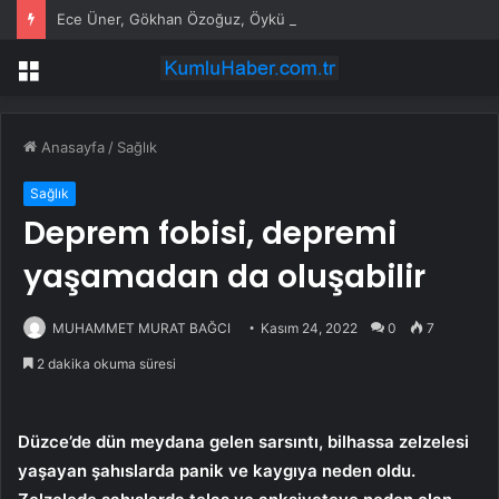
Ece Üner, Gökhan Özoğuz, Öykü Serter’in savunmaları aynı
Menü
Anasayfa
/
Sağlık
Sağlık
Deprem fobisi, depremi
yaşamadan da oluşabilir
MUHAMMET MURAT BAĞCI
Kasım 24, 2022
0
7
2 dakika okuma süresi
Düzce’de dün meydana gelen sarsıntı, bilhassa zelzelesi
yaşayan şahıslarda panik ve kaygıya neden oldu.