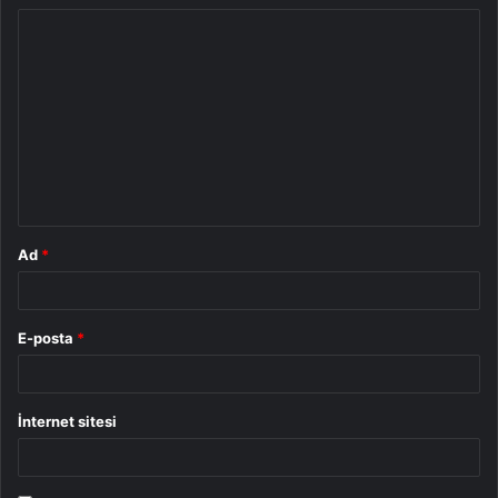
Y
o
r
u
m
*
Ad
*
E-posta
*
İnternet sitesi