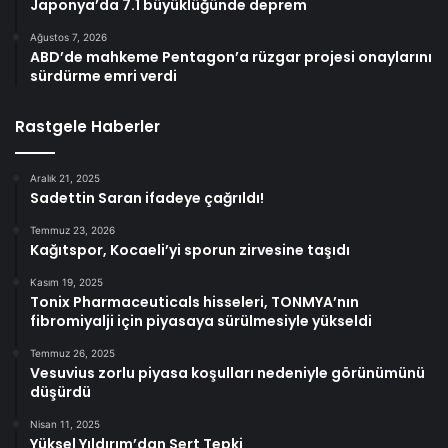
Japonya’da 7.1 büyüklüğünde deprem
Ağustos 7, 2026
ABD’de mahkeme Pentagon’a rüzgar projesi onaylarını
sürdürme emri verdi
Rastgele Haberler
Aralık 21, 2025
Sadettin Saran ifadeye çağrıldı!
Temmuz 23, 2026
Kağıtspor, Kocaeli’yi sporun zirvesine taşıdı
Kasım 19, 2025
Tonix Pharmaceuticals hisseleri, TONMYA’nın
fibromiyalji için piyasaya sürülmesiyle yükseldi
Temmuz 26, 2025
Vesuvius zorlu piyasa koşulları nedeniyle görünümünü
düşürdü
Nisan 11, 2025
Yüksel Yıldırım’dan Sert Tepki