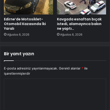
Edirne’de Motosiklet-
Kavgada esnaftan bıçak
Otomobil Kazasında İki
istedi, alamayınca bakın
Yaralı
ne yaptı…
Ağustos 6, 2026
Ağustos 6, 2026
Bir yanıt yazın
E-posta adresiniz yayınlanmayacak.
Gerekli alanlar
*
ile
işaretlenmişlerdir
Y
o
r
u