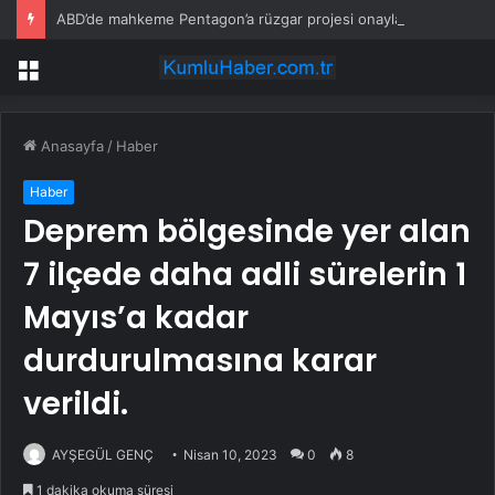
ABD’de mahkeme Pentagon’a rüzgar projesi onaylarını sürdürme emri verdi
Menü
Anasayfa
/
Haber
Haber
Deprem bölgesinde yer alan
7 ilçede daha adli sürelerin 1
Mayıs’a kadar
durdurulmasına karar
verildi.
AYŞEGÜL GENÇ
Nisan 10, 2023
0
8
1 dakika okuma süresi