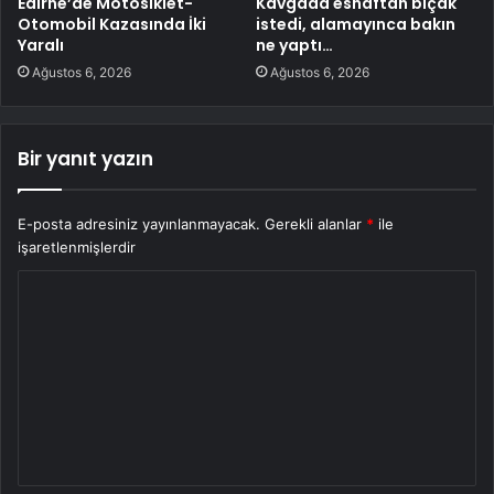
Edirne’de Motosiklet-
Kavgada esnaftan bıçak
Otomobil Kazasında İki
istedi, alamayınca bakın
Yaralı
ne yaptı…
Ağustos 6, 2026
Ağustos 6, 2026
Bir yanıt yazın
E-posta adresiniz yayınlanmayacak.
Gerekli alanlar
*
ile
işaretlenmişlerdir
Y
o
r
u
m
*