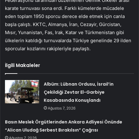
Federasyonu tarafından düzenlenen Gemlik Ülkeler arası
karate turnuvası sona erdi. Farklı kümelerde mücadele
eden toplam 1950 sporcu derece elde etmek için canla
başla çalıştı. KKTC, Almanya, İran, Cezayir, Gürcistan,
Mısır, Yunanistan, Fas, Irak, Katar ve Türkmenistan gibi
ülkelerin katıldığı turnuvalarda Türkiye genelinde 29 ilden
sporcular kozlarını rakipleriyle paylaştı.
İlgili Makaleler
Albüm: Lübnan Ordusu, İsrail’in
Çekildiği Zevtar El-Garbiye
Kasabasında Konuşlandı
Ağustos 7, 2026
Basın Meslek Örgütlerinden Ankara Adliyesi Önünde
“Alican Uludağ Serbest Bırakılsın” Çağrısı
Ağustos 7, 2026