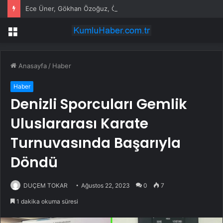
Ece Üner, Gökhan Özoğuz, Öykü Serter’in savunmaları aynı
Menü
Anasayfa
/
Haber
Haber
Denizli Sporcuları Gemlik
Uluslararası Karate
Turnuvasında Başarıyla
Döndü
DUÇEM TOKAR
Ağustos 22, 2023
0
7
1 dakika okuma süresi