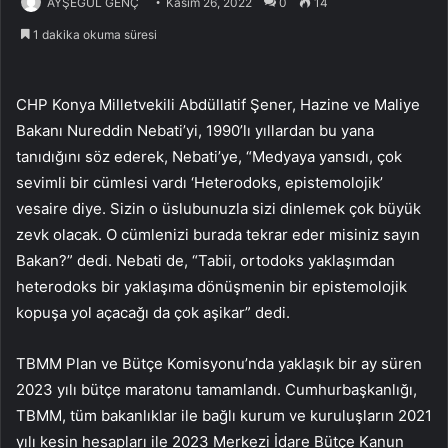
AYŞEGÜL GENÇ
Kasım 26, 2022
0
14
1 dakika okuma süresi
CHP Konya Milletvekili Abdüllatif Şener, Hazine ve Maliye
Bakanı Nureddin Nebati’yi, 1990’lı yıllardan bu yana
tanıdığını söz ederek, Nebati’ye, “Medyaya yansıdı, çok
sevimli bir cümlesi vardı ‘Heterodoks, epistemolojik’
vesaire diye. Sizin o üslubunuzla sizi dinlemek çok büyük
zevk olacak. O cümlenizi burada tekrar eder misiniz sayın
Bakan?” dedi. Nebati de, “Tabii, ortodoks yaklaşımdan
heterodoks bir yaklaşıma dönüşmenin bir epistemolojik
kopuşa yol açacağı da çok aşikar” dedi.
TBMM Plan ve Bütçe Komisyonu’nda yaklaşık bir ay süren
2023 yılı bütçe maratonu tamamlandı. Cumhurbaşkanlığı,
TBMM, tüm bakanlıklar ile bağlı kurum ve kuruluşların 2021
yılı kesin hesapları ile 2023 Merkezi İdare Bütçe Kanun