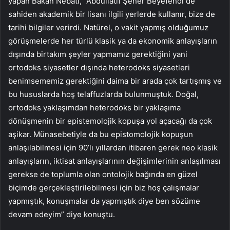
yapan Bakan Nebati, “Abdüllatif Şener Beyefendi de
sahiden akademik bir lisanı ilgili yerlerde kullanır, bize de
tarihi bilgiler verirdi. Natürel, o vakit yapmış olduğumuz
görüşmelerde her türlü klasik ya da ekonomik anlayışların
dışında birtakım şeyler yapmamız gerektiğini yani
ortodoks siyasetler dışında heterodoks siyasetleri
benimsememiz gerektiğini daima bir arada çok tartışmış ve
bu hususlarda hoş telaffuzlarda bulunmuştuk. Doğal,
ortodoks yaklaşımdan heterodoks bir yaklaşıma
dönüşmenin bir epistemolojik kopuşa yol açacağı da çok
aşikar. Münasebetiyle da bu epistomolojik kopuşun
anlaşılabilmesi için 90’lı yıllardan itibaren gerek neo klasik
anlayışların, iktisat anlayışlarının değişimlerinin anlaşılması
gerekse de toplumla olan ontolojik bağında en güzel
biçimde gerçekleştirilebilmesi için biz hoş çalışmalar
yapmıştık, konuşmalar da yapmıştık diye ben sözüme
devam edeyim” diye konuştu.