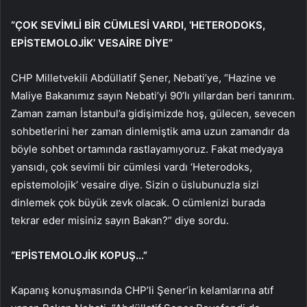
“ÇOK SEVİMLİ BİR CÜMLESİ VARDI, ‘HETERODOKS,
EPİSTEMOLOJİK’ VESAİRE DİYE”
CHP Milletvekili Abdüllatif Şener, Nebati’ye, “Hazine ve
Maliye Bakanımız sayın Nebati’yi 90’lı yıllardan beri tanırım.
Zaman zaman İstanbul’a gidişimizde hoş, gülecen, sevecen
sohbetlerini her zaman dinlemiştik ama uzun zamandır da
böyle sohbet ortamında rastlayamıyoruz. Fakat medyaya
yansıdı, çok sevimli bir cümlesi vardı ‘Heterodoks,
epistemolojik’ vesaire diye. Sizin o üslubunuzla sizi
dinlemek çok büyük zevk olacak. O cümlenizi burada
tekrar eder misiniz sayın Bakan?” diye sordu.
“EPİSTEMOLOJİK KOPUŞ…”
Kapanış konuşmasında CHP’li Şener’in kelamlarına atıf