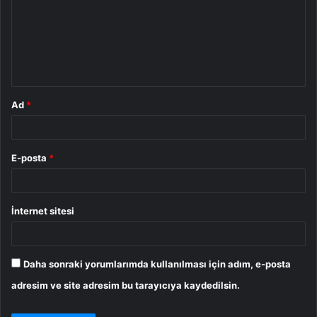
r
u
m
*
Ad
*
E-posta
*
İnternet sitesi
Daha sonraki yorumlarımda kullanılması için adım, e-posta
adresim ve site adresim bu tarayıcıya kaydedilsin.