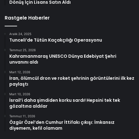
Dönüş İçin Lisans Satın Aldı
Rastgele Haberler
Aralık 24, 2025
Tunceli’de Tütün Kaçakçılığı Operasyonu
Temmuz 25, 2026
Kahramanmaraş UNESCO Dünya Edebiyat Şehri
unvanını aldı
Mart 12, 2026
İran, ölümcül dron ve roket şehrinin görüntülerini ilk kez
paylaştı
Mart 10, 2026
İsrail’i daha şimdiden korku sardı! Hepsini tek tek
gözaltına aldılar
Temmuz 11, 2026
Özgür Özel’den Cumhur İttifakı çıkışı: İmkansız
diyemem, kefil olamam