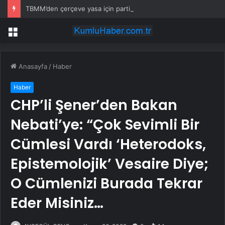
TBMM’den çerçeve yasa için parti turu: 12-14 maddelik teklif ağustosa kadar hedefleniyor
Menü
Anasayfa
/
Haber
Haber
CHP’li Şener’den Bakan
Nebati’ye: “Çok Sevimli Bir
Cümlesi Vardı ‘Heterodoks,
Epistemolojik’ Vesaire Diye;
O Cümlenizi Burada Tekrar
Eder Misiniz…