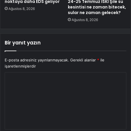
noktaya daha EDS geliyor
24-25 Temmuz İSKİ Şile su
kesintisi ne zaman bitecek,
Ağustos 8, 2026
sular ne zaman gelecek?
Ağustos 8, 2026
Bir yanıt yazın
E-posta adresiniz yayınlanmayacak.
Gerekli alanlar
*
ile
işaretlenmişlerdir
Y
o
r
u
m
*