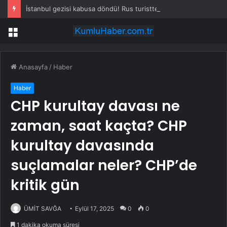
İstanbul gezisi kabusa döndü! Rus turistten “Welcome to Türkiye” göndermesi
Menü
Anasayfa
/
Haber
Haber
CHP kurultay davası ne
zaman, saat kaçta? CHP
kurultay davasında
suçlamalar neler? CHP’de
kritik gün
ÜMİT SAVĞA
Eylül 17, 2025
0
0
1 dakika okuma süresi