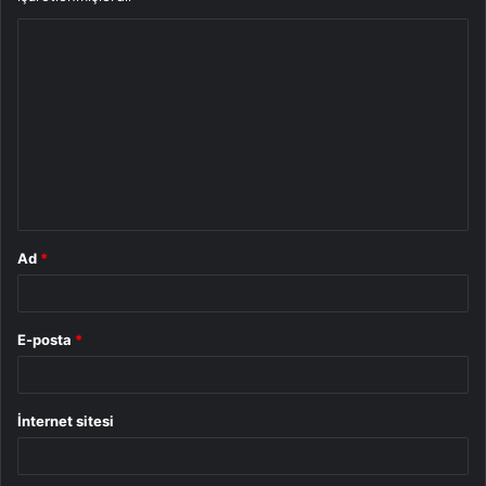
Y
o
r
u
m
*
Ad
*
E-posta
*
İnternet sitesi