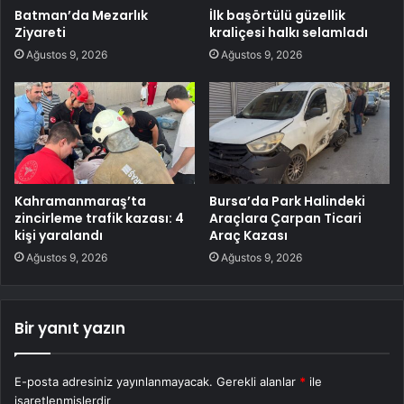
Batman’da Mezarlık
İlk başörtülü güzellik
Ziyareti
kraliçesi halkı selamladı
Ağustos 9, 2026
Ağustos 9, 2026
Kahramanmaraş’ta
Bursa’da Park Halindeki
zincirleme trafik kazası: 4
Araçlara Çarpan Ticari
kişi yaralandı
Araç Kazası
Ağustos 9, 2026
Ağustos 9, 2026
Bir yanıt yazın
E-posta adresiniz yayınlanmayacak.
Gerekli alanlar
*
ile
işaretlenmişlerdir