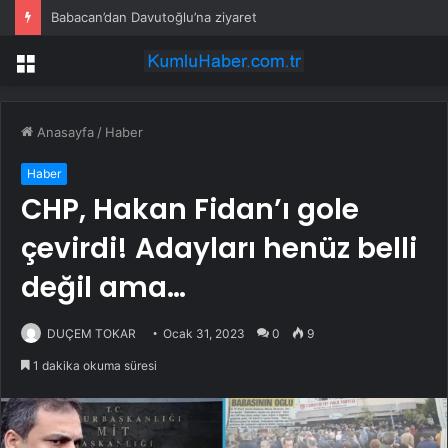
Babacan’dan Davutoğlu’na ziyaret
Menü
Anasayfa
/
Haber
Haber
CHP, Hakan Fidan’ı gole
çevirdi! Adayları henüz belli
değil ama…
DUÇEM TOKAR
Ocak 31, 2023
0
9
1 dakika okuma süresi