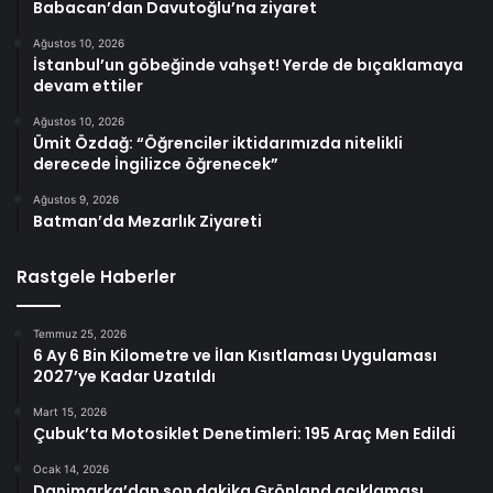
Babacan’dan Davutoğlu’na ziyaret
Ağustos 10, 2026
İstanbul’un göbeğinde vahşet! Yerde de bıçaklamaya
devam ettiler
Ağustos 10, 2026
Ümit Özdağ: “Öğrenciler iktidarımızda nitelikli
derecede İngilizce öğrenecek”
Ağustos 9, 2026
Batman’da Mezarlık Ziyareti
Rastgele Haberler
Temmuz 25, 2026
6 Ay 6 Bin Kilometre ve İlan Kısıtlaması Uygulaması
2027’ye Kadar Uzatıldı
Mart 15, 2026
Çubuk’ta Motosiklet Denetimleri: 195 Araç Men Edildi
Ocak 14, 2026
Danimarka’dan son dakika Grönland açıklaması