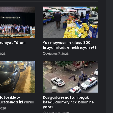
zuniyet Töreni
Yaz meyvesinin kilosu 300
liraya fırladı, emekli isyan etti
2026
Ağustos 7, 2026
Motosiklet-
Kavgada esnaftan bıçak
azasında İki Yaralı
istedi, alamayınca bakın ne
yaptı…
2026