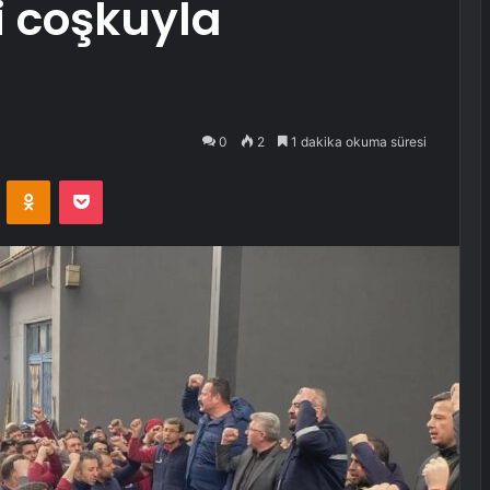
’i coşkuyla
0
2
1 dakika okuma süresi
VKontakte
Odnoklassniki
Pocket