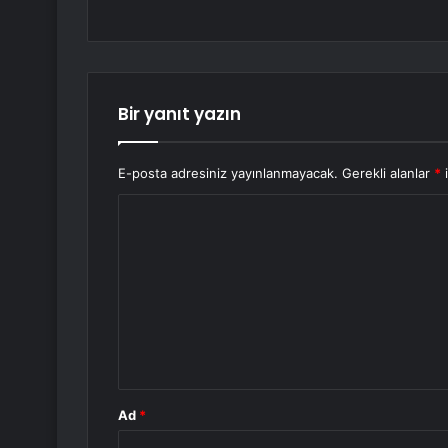
Bir yanıt yazın
E-posta adresiniz yayınlanmayacak.
Gerekli alanlar
*
i
Y
o
r
u
m
*
Ad
*