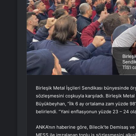
Birleşik Metal İşçileri Sendikası bünyesinde örg
sözleşmesini coşkuyla karşıladı. Birleşik Metal
Büyükbeyhan, “İlk 6 ay ortalama zam yüzde 98’e 
belirlendi. “Yani enflasyonun yüzde 23 – 24 ola
ANKA’nın haberine göre, Bilecik’te Demisaş ve 
MESS ile imzalanan toplu iş sözleşmesini alkışla