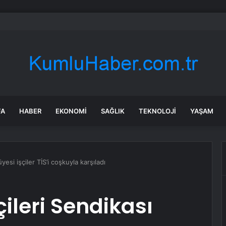
rgy hissesi neden düşüyor?
FA
HABER
EKONOMI
SAĞLIK
TEKNOLOJI
YAŞAM
üyesi işçiler TİS’i coşkuyla karşıladı
çileri Sendikası