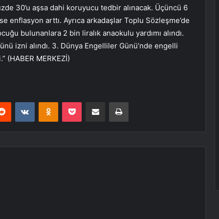
Yüzde 30’u aşsa dahi koruyucu tedbir alınacak. Üçüncü 6
se enflasyon arttı. Ayrıca arkadaşlar Toplu Sözleşme’de
uğu bulunanlara 2 bin liralık anaokulu yardımı alındı.
ü izni alındı. 3. Dünya Engelliler Günü’nde engelli
ldi.” (HABER MERKEZİ)
erest
Reddit
VKontakte
Odnoklassniki
Pocket
E-Posta ile paylaş
Yazdır