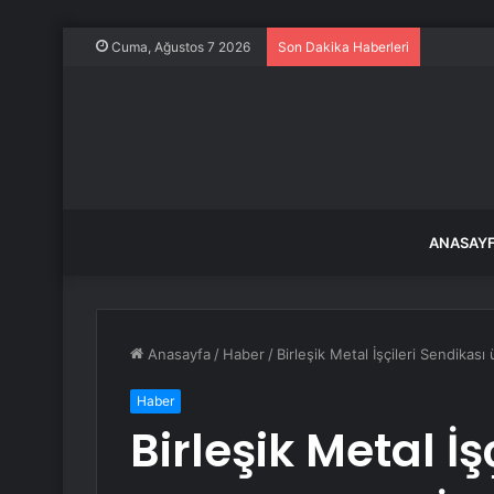
Tigo Ene
Cuma, Ağustos 7 2026
Son Dakika Haberleri
ANASAY
Anasayfa
/
Haber
/
Birleşik Metal İşçileri Sendikası 
Haber
Birleşik Metal İş