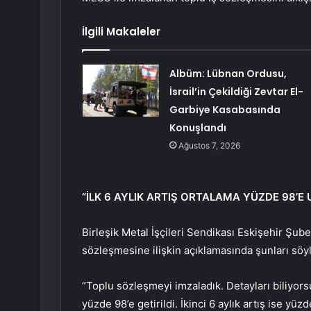
İlgili Makaleler
Albüm: Lübnan Ordusu,
İsrail’in Çekildiği Zevtar El-
Garbiye Kasabasında
Konuşlandı
Ağustos 7, 2026
“İLK 6 AYLIK ARTIŞ ORTALAMA YÜZDE 98’E 
Birleşik Metal İşçileri Sendikası Eskişehir Şu
sözleşmesine ilişkin açıklamasında şunları söyl
“Toplu sözleşmeyi imzaladık. Detayları biliyorsu
yüzde 98’e getirildi. İkinci 6 aylık artış ise y