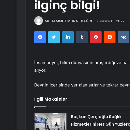
ilginç bilgi!
MUHAMMET MURAT BAĞCI
Kasım 15, 2022
Facebook
Twitter
LinkedIn
Tumblr
Pinterest
Reddit
İnsan beyni, bilim dünyasının araştırdığı ve ha
alıyor.
Beynin içerisinde yer alan sırlar ve tekrar beyn
İlgili Makaleler
Başkan Çerçioğlu Sağlık
Hizmetlerini Her Gün Yüzler