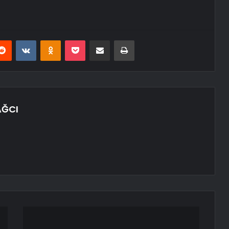
erest
Reddit
VKontakte
Odnoklassniki
Pocket
E-Posta ile paylaş
Yazdır
AĞCI