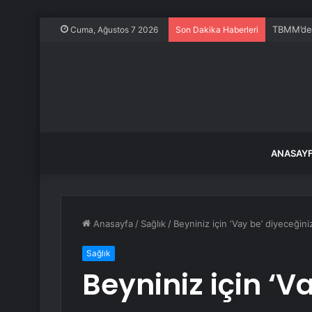
TBMM’de K
Cuma, Ağustos 7 2026
Son Dakika Haberleri
ANASAY
Anasayfa
/
Sağlık
/
Beyniniz için ‘Vay be’ diyeceğiniz 
Sağlık
Beyniniz için ‘V