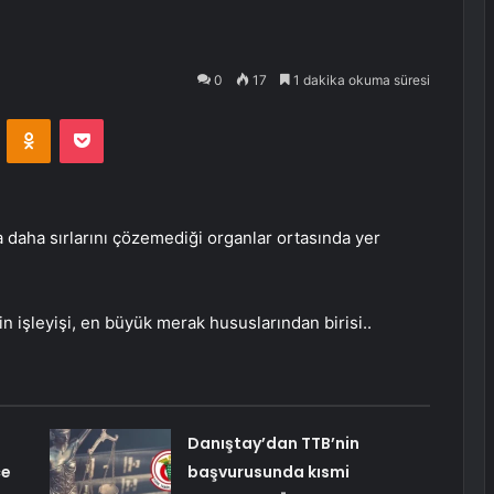
0
17
1 dakika okuma süresi
VKontakte
Odnoklassniki
Pocket
la daha sırlarını çözemediği organlar ortasında yer
in işleyişi, en büyük merak hususlarından birisi..
Danıştay’dan TTB’nin
ce
başvurusunda kısmi