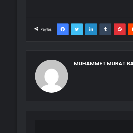
Facebook
Twitter
LinkedIn
Tumblr
Pint
Paylaş
MUHAMMET MURAT B