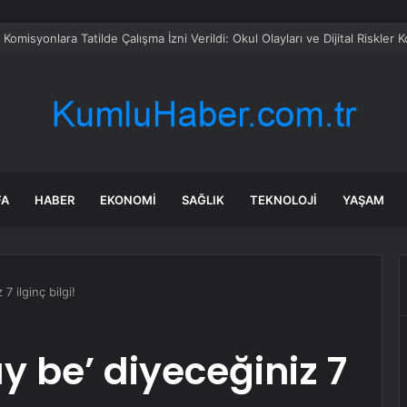
omisyonlara Tatilde Çalışma İzni Verildi: Okul Olayları ve Dijital Riskler
FA
HABER
EKONOMI
SAĞLIK
TEKNOLOJI
YAŞAM
7 ilginç bilgi!
ay be’ diyeceğiniz 7