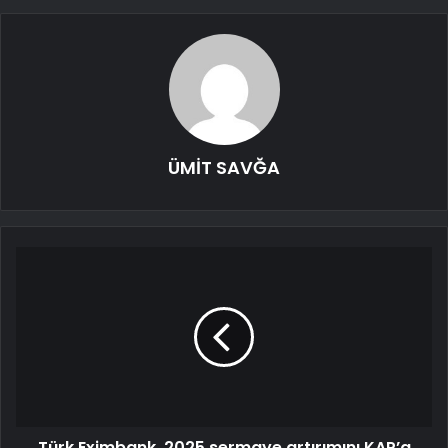
ÜMİT SAVĞA
Türk Eximbank, 2025 sermaye artırımını KAP’a