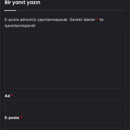
Bir yanıt yazın
E-posta adresiniz yayınlanmayacak.
Gerekli alanlar
*
ile
işaretlenmişlerdir
Y
o
r
u
m
*
Ad
*
E-posta
*