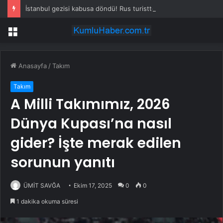
İstanbul gezisi kabusa döndü! Rus turistten “Welcome to Türkiye” göndermesi
Menü
Anasayfa
/
Takım
Takım
A Milli Takımımız, 2026
Dünya Kupası’na nasıl
gider? İşte merak edilen
sorunun yanıtı
ÜMİT SAVĞA
Ekim 17, 2025
0
0
1 dakika okuma süresi