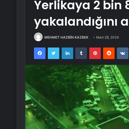
Yerlikaya 2 bin 
yakalandığını a
MEHMET HAZBİN KAZBEK
Mart 28, 2024
Facebook
Twitter
LinkedIn
Tumblr
Pinterest
Reddit