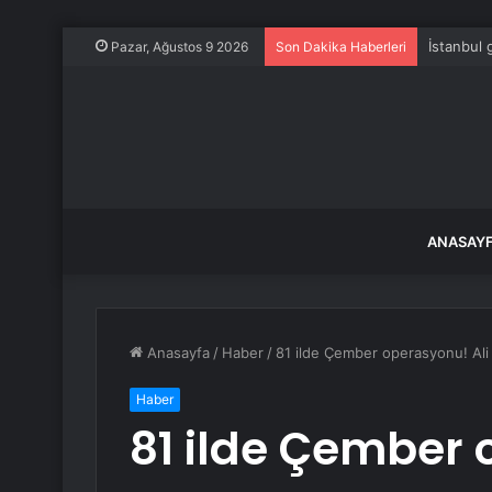
İstanbul
Pazar, Ağustos 9 2026
Son Dakika Haberleri
ANASAY
Anasayfa
/
Haber
/
81 ilde Çember operasyonu! Ali Y
Haber
81 ilde Çember 