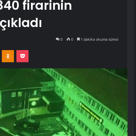
840 firarinin
çıkladı
0
0
1 dakika okuma süresi
VKontakte
Odnoklassniki
Pocket