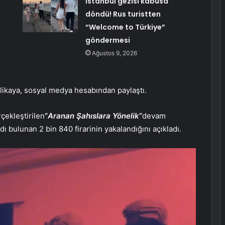
İstanbul gezisi kabusa
döndü! Rus turistten
“Welcome to Türkiye”
göndermesi
Ağustos 9, 2026
erlikaya, sosyal medya hesabından paylaştı.
çekleştirilen
“
Aranan Şahıslara Yönelik
“
devam
 bulunan 2 bin 840 firarinin yakalandığını açıkladı.