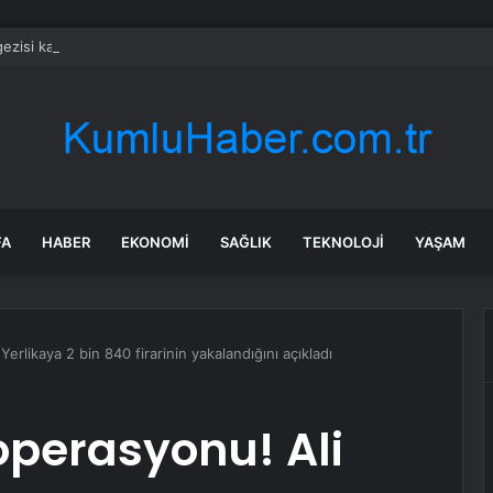
 gezisi kabusa döndü! Rus turistten “Welcome to Türkiye” göndermesi
FA
HABER
EKONOMI
SAĞLIK
TEKNOLOJI
YAŞAM
erlikaya 2 bin 840 firarinin yakalandığını açıkladı
operasyonu! Ali