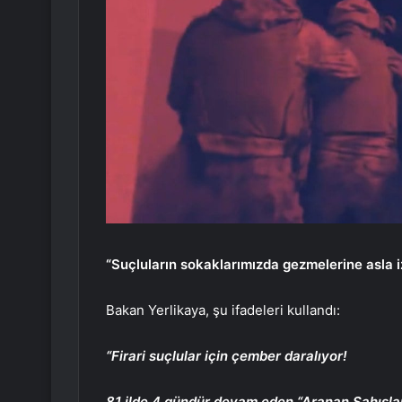
“Suçluların sokaklarımızda gezmelerine asla 
Bakan Yerlikaya, şu ifadeleri kullandı:
“Firari suçlular için çember daralıyor!
81 ilde 4 gündür devam eden “Aranan Şahısl