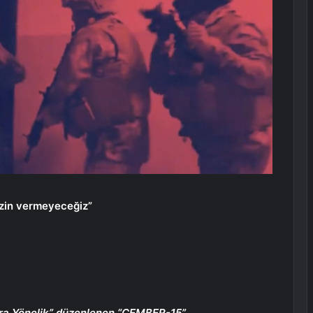
izin vermeyeceğiz”
ara Yönelik” düzenlenen “ÇEMBER-15”