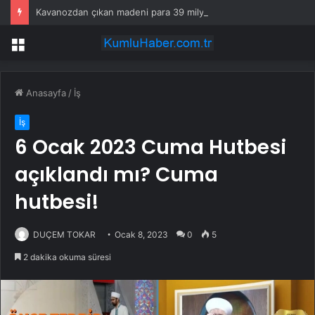
Kavanozdan çıkan madeni para 39 milyon lira kazandırdı
Menü
Anasayfa
/
İş
İş
6 Ocak 2023 Cuma Hutbesi
açıklandı mı? Cuma
hutbesi!
DUÇEM TOKAR
Ocak 8, 2023
0
5
2 dakika okuma süresi