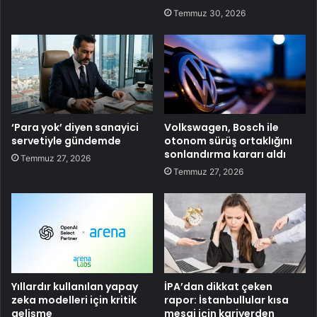
Temmuz 30, 2026
‘Para yok’ diyen sanayici
Volkswagen, Bosch ile
servetiyle gündemde
otonom sürüş ortaklığını
sonlandırma kararı aldı
Temmuz 27, 2026
Temmuz 27, 2026
Yıllardır kullanılan yapay
İPA’dan dikkat çeken
zeka modelleri için kritik
rapor: İstanbullular kısa
gelişme
mesai için kariyerden