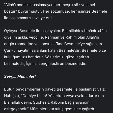
“Allah’ı anmakla başlamayan her meşru söz ve amel
boştur” buyurmuştur. Her sözümüze, her işimize Besmele
ile başlamamızı tavsiye etti.
Öyleyse Besmele ile başlayalım. Bismillahirrahmânirrahîm
diyelim aşkla, vecd ile. Rahman ve Rahim olan Allah’ın
engin rahmetine ve sonsuz affına Besmele’ye sığınalım.
Çünkü hayatımıza anlam katan Besmele’dir; Besmele bize
kulluğumuzu hatırlatır. Sözlerimizi güzelleştiren
besmeledir; İşimizi zenginleştiren besmeledir.
Sevgili Müminler!
Bütün peygamberlerin daveti Besmele ile başlamıştır. Hz.
Nuh (as), “Gemiye binin! Yüzerken veya ayakta dururken
Bismillah deyin. Şüphesiz Rabbim bağışlayandır,
esirgeyendir.” Müminleri kurtuluş gemisine çağırdı.