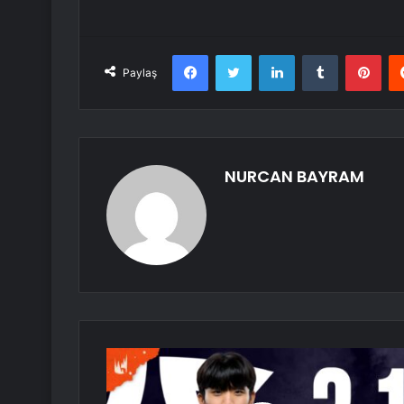
Facebook
Twitter
LinkedIn
Tumblr
Pint
Paylaş
NURCAN BAYRAM