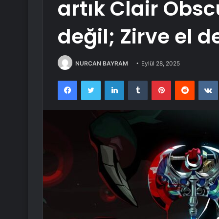
artık Clair Obsc
değil; Zirve el d
NURCAN BAYRAM
Eylül 28, 2025
Facebook
Twitter
LinkedIn
Tumblr
Pinterest
Reddit