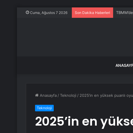
TBMM’de K
Cuma, Ağustos 7 2026
Son Dakika Haberleri
ANASAY
Anasayfa
/
Teknoloji
/
2025’in en yüksek puanlı oyun
Teknoloji
2025’in en yüks