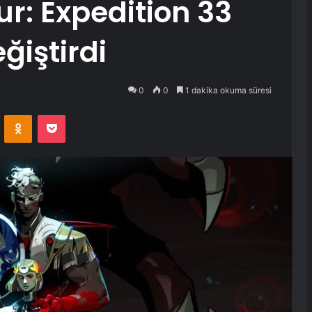
ur: Expedition 33
eğiştirdi
0
0
1 dakika okuma süresi
VKontakte
Odnoklassniki
Pocket