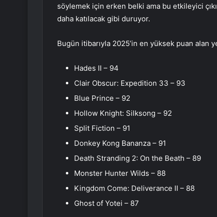
söylemek için erken belki ama bu etkileyici çıkı
daha katılacak gibi duruyor.
Bugün itibarıyla 2025’in en yüksek puan alan ye
Hades II – 94
Clair Obscur: Expedition 33 – 93
Blue Prince – 92
Hollow Knight: Silksong – 92
Split Fiction – 91
Donkey Kong Bananza – 91
Death Stranding 2: On the Beath – 89
Monster Hunter Wilds – 88
Kingdom Come: Deliverance II – 88
Ghost of Yotei – 87