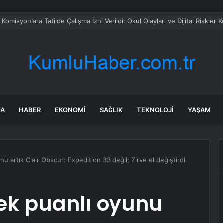
omisyonlara Tatilde Çalışma İzni Verildi: Okul Olayları ve Dijital Riskler
FA
HABER
EKONOMI
SAĞLIK
TEKNOLOJI
YAŞAM
u artık Clair Obscur: Expedition 33 değil; Zirve el değiştirdi
ek puanlı oyunu