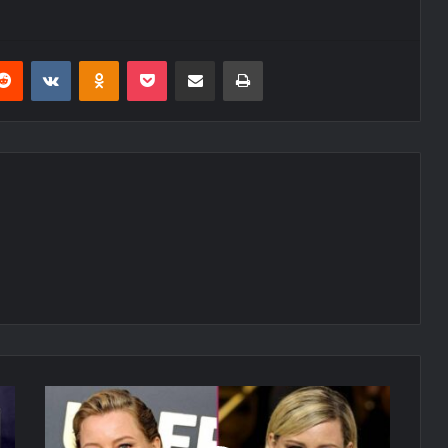
erest
Reddit
VKontakte
Odnoklassniki
Pocket
E-Posta ile paylaş
Yazdır